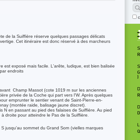
te de la Suiffière réserve quelques passages délicats
 vertige. Cet itinéraire est donc réservé à des marcheurs
S
R
re est exposé mais facile. L'arête, ludique, est bien balisée
S
par endroits
G
)
D
re avant Champ Massot (cote 1019 m sur les anciennes
tière privée de la Coche qui part vers l'W. Après quelques
R
 pour emprunter le sentier venant de Saint-Pierre-en-
nay (montée raide, balisage jaune discret).
D
 N en passant au pied des falaises de Suiffière. Au pied
D
à droite pour atteindre le Pas de la Suiffière.
L
rête S jusqu'au sommet du Grand Som (vielles marques
Q