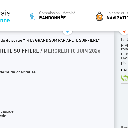
Commission - Activité
La carte du s
RANDONNÉE
NAVIGATI
Le 
ndu de sortie "T4 E3 GRAND SOM PAR ARETE SUIFFIERE"
pro
ran
ARETE SUIFFIERE
/ MERCREDI 10 JUIN 2026
mas
Lyo
plus
EN 
pierre de chartreuse
: casque
vale
Rec