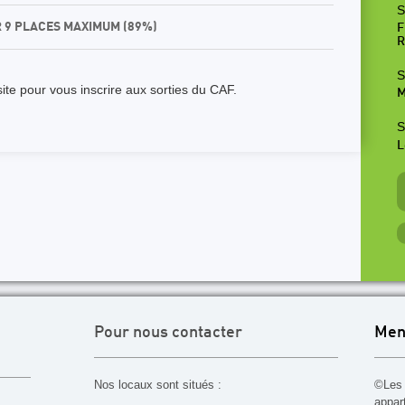
S
R 9 PLACES MAXIMUM (89%)
F
R
S
ite pour vous inscrire aux sorties du CAF.
M
S
L
Pour nous contacter
Men
Nos locaux sont situés :
©Les 
appar