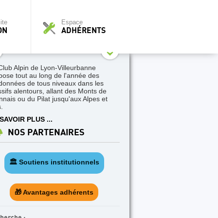
ite
Espace
ON
ADHÉRENTS
Club Alpin de Lyon-Villeurbanne
pose tout au long de l'année des
données de tous niveaux dans les
sifs alentours, allant des Monts de
nnais ou du Pilat jusqu'aux Alpes et
.
SAVOIR PLUS ...
NOS PARTENAIRES
🏛️ Soutiens institutionnels
🎁 Avantages adhérents
herche :