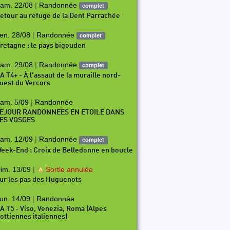
am. 22/08
|
Randonnée
complet
etour au refuge de la Dent Parrachée
en. 28/08
|
Randonnée
complet
retagne : le pays bigouden
am. 29/08
|
Randonnée
complet
A T4+ - À l'assaut de la muraille nord-
uest du Vercors
am. 5/09
|
Randonnée
EJOUR RANDONNEES EN ETOILE DANS
ES VOSGES
am. 12/09
|
Randonnée
complet
eek-End : Croix de Belledonne en boucle
im. 13/09
|
Sortie annulée
ur les pas des Huguenots
un. 14/09
|
Randonnée
A T5 - Viso, Venezia, Roma (Alpes
ottiennes italiennes)