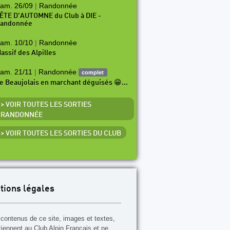
am. 26/09
|
Randonnée
ÊTE D'AUTOMNE du Club à DIE -
andonnée
am. 10/10
|
Randonnée
assif des Alpilles
am. 21/11
|
Randonnée
complet
e Beaujolais en marchant déguisés 😁...
> VOIR TOUTES LES SORTIES
RANDONNÉE
> VOIR TOUTES LES SORTIES DU CLUB
tions légales
contenus de ce site, images et textes,
tiennent au Club Alpin Français et ne