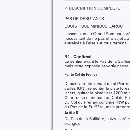
DESCRIPTION COMPLÈTE :
PAS DE DEBUTANTS
LOGISTIQUE MINIBUS CARGO
L'ascension du Grand Som par l'arê
nécessitant de ne pas être sujet au
entrainés à l'aise sur tous terrains.
R4 - Confirmé
Le sentier avant le Pas de la Suiffiè
mais reste exposée et vertigineuse 
.
Par le Col du Freney
Depuis la route venant de st Pier
cartes IGN), remonter la piste fores
lacets, quitter la piste vers 1200 m
Chartreuse et menant au Col du Fre
Du Col du Frenay, continuer NW puis
du Pas de la Suiffière, mais prendre 
Arête S
Du Pas de la Suiffière, suivre l'a
orange).