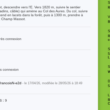
S
, descendre vers l'E. Vers 1820 m, suivre le sentier
R
adins, câble) qui amène au Col des Aures. Du col, suivre
cend en lacets dans la forêt, puis à 1300 m, prendre à
V
nt Champ Massot.
B
S
R
près connexion
o
S
S
L
S
ès connexion
W
D
francoisN-e2d
- le 17/04/26, modifiée le 28/05/26 à 18:49
S
L
R
 :
9
C