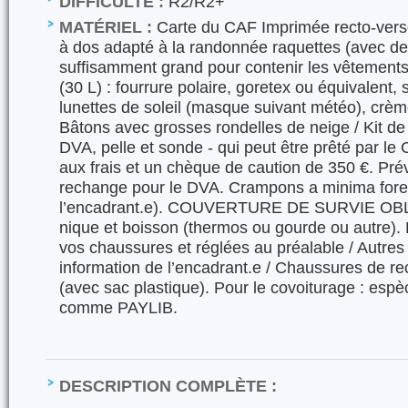
DIFFICULTÉ :
R2/R2+
MATÉRIEL :
Carte du CAF Imprimée recto-verso
à dos adapté à la randonnée raquettes (avec de
suffisamment grand pour contenir les vêtements d
(30 L) : fourrure polaire, goretex ou équivalent, 
lunettes de soleil (masque suivant météo), crème
Bâtons avec grosses rondelles de neige / Kit de
DVA, pelle et sonde - qui peut être prêté par le 
aux frais et un chèque de caution de 350 €. Prév
rechange pour le DVA. Crampons a minima fores
l’encadrant.e). COUVERTURE DE SURVIE OBL
nique et boisson (thermos ou gourde ou autre).
vos chaussures et réglées au préalable / Autres
information de l’encadrant.e / Chaussures de re
(avec sac plastique). Pour le covoiturage : esp
comme PAYLIB.
DESCRIPTION COMPLÈTE :