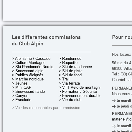
Les différentes commissions
Pour no
du Club Alpin
Nos locaux 
> Alpinisme / Cascade
> Randonnée
> Culture Montagne
> Raquette
56 rue du 4
> Ski Randonnée Nordique
> Ski de randonnée
69100 Ville
> Snowboard alpin
> Ski de piste
Tel : (33) 0
> Publics éloignés
> Ski de fond
> Marche nordique
> Trail
Courriel :
ac
> Jeunes
> Via ferrata
> Mini CAF
> VTT Vélo de montagne
PERMANEN
> Snowboard rando
> Formation / Sécurité
Nous vous a
> Canyon
> Environnement durable
> Escalade
> Vie du club
> le mardi 
> le jeudi 
> Voir les responsables par commission
PERMANE
materiel@cl
> le mardi 
> le jeudi 