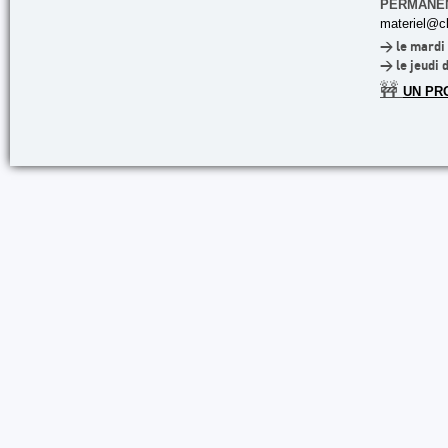
PERMANE
materiel@cl
> le mardi 
> le jeudi 
🚧
UN PR