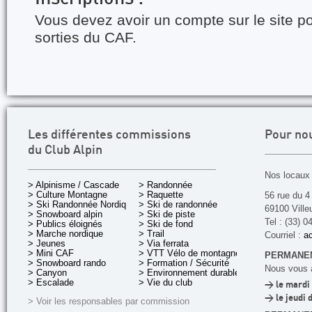
Vous devez avoir un compte sur le site po
sorties du CAF.
Les différentes commissions
Pour no
du Club Alpin
Nos locaux 
> Alpinisme / Cascade
> Randonnée
> Culture Montagne
> Raquette
56 rue du 4
> Ski Randonnée Nordique
> Ski de randonnée
69100 Ville
> Snowboard alpin
> Ski de piste
Tel : (33) 0
> Publics éloignés
> Ski de fond
> Marche nordique
> Trail
Courriel :
ac
> Jeunes
> Via ferrata
> Mini CAF
> VTT Vélo de montagne
PERMANEN
> Snowboard rando
> Formation / Sécurité
Nous vous a
> Canyon
> Environnement durable
> Escalade
> Vie du club
> le mardi 
> le jeudi 
> Voir les responsables par commission