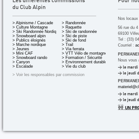
Les différentes commissions
Pour no
du Club Alpin
Nos locaux 
> Alpinisme / Cascade
> Randonnée
> Culture Montagne
> Raquette
56 rue du 4
> Ski Randonnée Nordique
> Ski de randonnée
69100 Ville
> Snowboard alpin
> Ski de piste
Tel : (33) 0
> Publics éloignés
> Ski de fond
> Marche nordique
> Trail
Courriel :
ac
> Jeunes
> Via ferrata
> Mini CAF
> VTT Vélo de montagne
PERMANEN
> Snowboard rando
> Formation / Sécurité
Nous vous a
> Canyon
> Environnement durable
> Escalade
> Vie du club
> le mardi 
> le jeudi 
> Voir les responsables par commission
PERMANE
materiel@cl
> le mardi 
> le jeudi 
🚧
UN PR