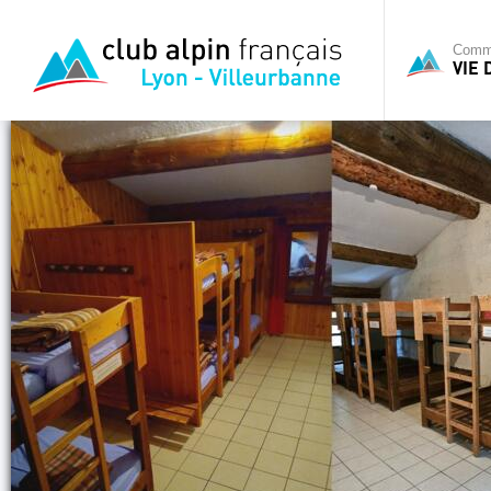
Commi
VIE 