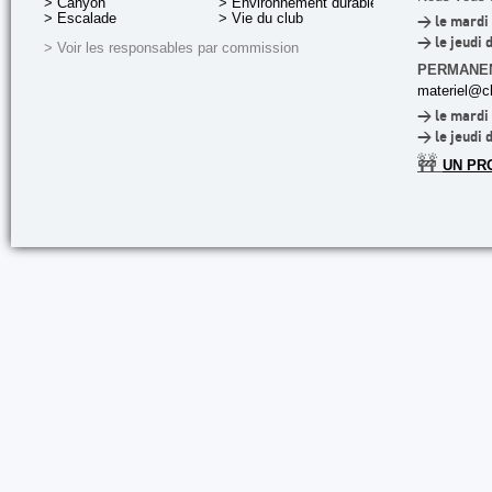
> Canyon
> Environnement durable
> Escalade
> Vie du club
> le mardi 
> le jeudi 
> Voir les responsables par commission
PERMANE
materiel@cl
> le mardi 
> le jeudi 
🚧
UN PR