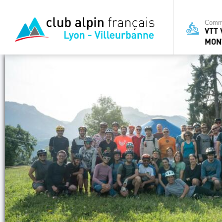
Commi
VTT 
MON