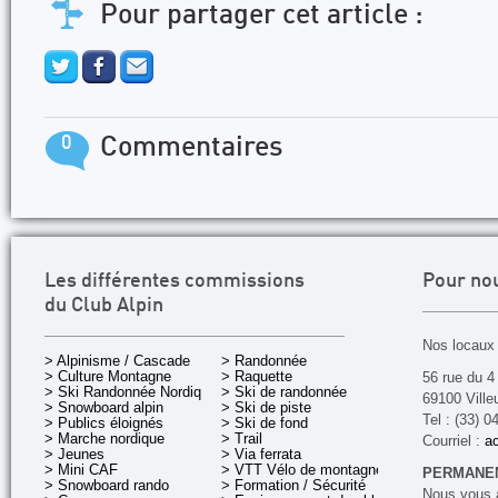
Pour partager cet article :
0
Commentaires
Les différentes commissions
Pour no
du Club Alpin
Nos locaux 
> Alpinisme / Cascade
> Randonnée
> Culture Montagne
> Raquette
56 rue du 4
> Ski Randonnée Nordique
> Ski de randonnée
69100 Ville
> Snowboard alpin
> Ski de piste
Tel : (33) 0
> Publics éloignés
> Ski de fond
> Marche nordique
> Trail
Courriel :
ac
> Jeunes
> Via ferrata
> Mini CAF
> VTT Vélo de montagne
PERMANEN
> Snowboard rando
> Formation / Sécurité
Nous vous a