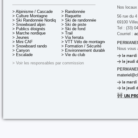
Nos locaux 
> Alpinisme / Cascade
> Randonnée
> Culture Montagne
> Raquette
56 rue du 4
> Ski Randonnée Nordique
> Ski de randonnée
69100 Ville
> Snowboard alpin
> Ski de piste
Tel : (33) 0
> Publics éloignés
> Ski de fond
> Marche nordique
> Trail
Courriel :
ac
> Jeunes
> Via ferrata
> Mini CAF
> VTT Vélo de montagne
PERMANEN
> Snowboard rando
> Formation / Sécurité
Nous vous a
> Canyon
> Environnement durable
> Escalade
> Vie du club
> le mardi 
> le jeudi 
> Voir les responsables par commission
PERMANE
materiel@cl
> le mardi 
> le jeudi 
🚧
UN PR