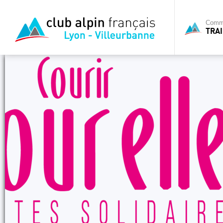
Commi
TRAI