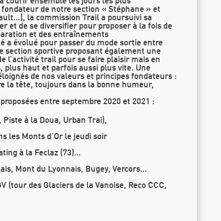
à courir ensemble les jours les plus
 fondateur de notre section « Stéphane » et
ault…), la commission Trail a poursuivi sa
 et de se diversifier pour proposer à la fois de
éparation et des entraînements
ité a évolué pour passer du mode sortie entre
le section sportive proposant également une
 l’activité trail pour se faire plaisir mais en
, plus haut et parfois aussi plus vite. Une
éloignés de nos valeurs et principes fondateurs :
re la tête, toujours dans la bonne humeur,
s proposées entre septembre 2020 et 2021 :
Piste à la Doua, Urban Trai),
ns les Monts d’Or le jeudi soir
ating à la Feclaz (73)…
olais, Mont du Lyonnais, Bugey, Vercors…
V (tour des Glaciers de la Vanoise, Reco CCC,