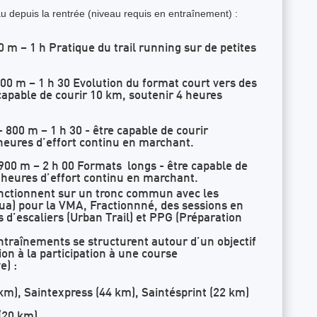
 depuis la rentrée (niveau requis en entraînement) :
0 m – 1 h Pratique du trail running sur de petites
00 m – 1 h 30 Evolution du format court vers des
apable de courir 10 km, soutenir 4 heures
 800 m – 1 h 30 - être capable de courir
eures d’effort continu en marchant.
900 m – 2 h 00 Formats longs - être capable de
 heures d’effort continu en marchant.
onctionnent sur un tronc commun avec les
oua) pour la VMA, Fractionnné, des sessions en
ns d’escaliers (Urban Trail) et PPG (Préparation
entraînements se structurent autour d’un objectif
n à la participation à une course
e) :
 km), Saintexpress (44 km), Saintésprint (22 km)
 (20 km)