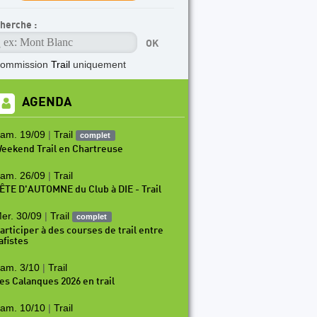
herche :
commission
Trail
uniquement
AGENDA
am. 19/09
|
Trail
complet
eekend Trail en Chartreuse
am. 26/09
|
Trail
ÊTE D'AUTOMNE du Club à DIE - Trail
er. 30/09
|
Trail
complet
articiper à des courses de trail entre
afistes
am. 3/10
|
Trail
es Calanques 2026 en trail
am. 10/10
|
Trail