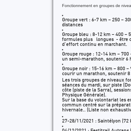
Fonctionnement en groupes de niveau
Groupe vert : 6-7 km – 250 – 30
distances
Groupe bleu : 8-12 km – 400 – 5
formules plus longues - être c
d’effort continu en marchant.
Groupe rouge : 12-14 km – 700 -
un semi-marathon, soutenir 6 h
Groupe noir : 15-16 km – 800 – 
courir un marathon, soutenir 8
Les trois groupes de niveaux f
séances du mardi, sur piste (D
côte (piste de la Sarra), sessio
Physique Générale).
Sur la base du volontariat les 
commun centré sur la préparatio
hivernale.. (Liste non exhaustiv
27-28/11/2021 : Saintélyon (72
04/12/2021 : Festitrail Autrans