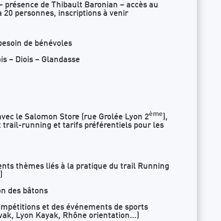
– présence de Thibault Baronian – accès au
à 20 personnes, inscriptions à venir
 besoin de bénévoles
is – Diois – Glandasse
ème
vec le Salomon Store (rue Grolée Lyon 2
),
rail-running et tarifs préférentiels pour les
ents thèmes liés à la pratique du trail Running
)
tion des bâtons
compétitions et des événements de sports
wak, Lyon Kayak, Rhône orientation…)