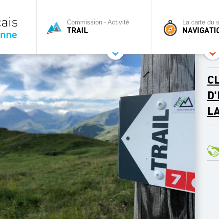
Commission - Activité
La carte du s
TRAIL
NAVIGATI
CL
D
L