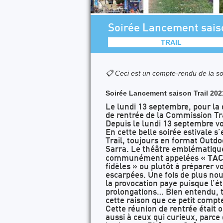
Soirée Lancement sais
TRAIL
📋 Ceci est un compte-rendu de la so
Soirée Lancement saison Trail 20
Le lundi 13 septembre, pour la 
de rentrée de la Commission Tra
Depuis le lundi 13 septembre vo
En cette belle soirée estivale 
Trail, toujours en format Outdoo
Sarra. Le théâtre emblématique
TA
communément appelées «
fidèles » ou plutôt à préparer v
escarpées. Une fois de plus no
la provocation paye puisque l’ét
prolongations… Bien entendu, to
cette raison que ce petit compt
Cette réunion de rentrée était 
aussi à ceux qui curieux, parc