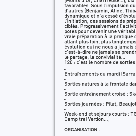
(Monts d’Or, Chartreuse…), dix 
favorables. Sous l’impulsion du
d’autres (Benjamin, Aline, Thib
dynamique et n’a cessé d’évoluer
l’initiation, des sessions de pr
ciblés. Progressivement l’activ
potes pour devenir une véritab
vraie préparation à la pratique de
allant plus loin, plus longtemps
évolution qui ne nous a jamais 
c’est-à-dire ne jamais se prend
le partage, la convivialité…
120 : c’est le nombre de sortie
Entraînements du mardi (Sarra, 
Sorties natures à la frontale da
Sortie entraînement croisé : Sk
Sorties journées : Pilat, Beauj
Week-end et séjours courts : TG
Camp trai Verdon…)
ORGANISATION :