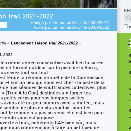
Rec
on Trail 2021-2022
Rédigé par
EmmanuelB-cc4
le 23/09/2021
Publié par
EmmanuelB-cc4
le 23/09/2021
rtie «
Lancement saison trail 2021-2022
»
21-2022
S
W
deuxième année consécutive avait lieu la soirée
il en format outdoor sur la piste de la Sarra,
S
us savez tout sur tout.
s’est tenue la réunion annuelle de la Commission
F
r et sur un lieu qui nous est cher : la piste de la
 de nos séances de souffrances collectives, plus
M
C
T
A
C
» (
ruc
la
on) destinées à « forger les
P
os petits corps pour vos longues sorties
c
us avons été un peu joueurs avec la météo, mais
é semble de plus en plus vouloir jouer les
S
ut le monde n’a pas pu venir et c’est bien pour
L
e-rendu vous est proposé.
ouverte à tous, adhérents CAF bien sûr, mais
S
e que nous commençons à faire un petit peu de