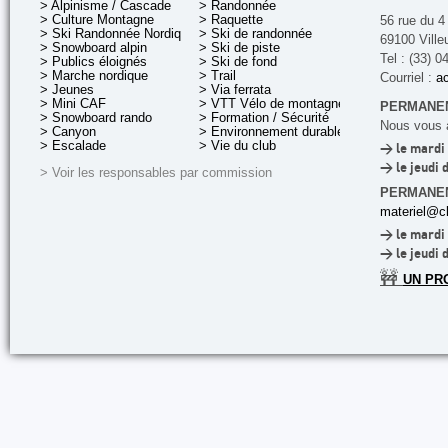
> Alpinisme / Cascade
> Randonnée
> Culture Montagne
> Raquette
56 rue du 4
> Ski Randonnée Nordique
> Ski de randonnée
69100 Ville
> Snowboard alpin
> Ski de piste
Tel : (33) 0
> Publics éloignés
> Ski de fond
> Marche nordique
> Trail
Courriel :
ac
> Jeunes
> Via ferrata
> Mini CAF
> VTT Vélo de montagne
PERMANEN
> Snowboard rando
> Formation / Sécurité
Nous vous a
> Canyon
> Environnement durable
> Escalade
> Vie du club
> le mardi 
> le jeudi 
> Voir les responsables par commission
PERMANE
materiel@cl
> le mardi 
> le jeudi 
🚧
UN PR