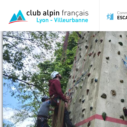
Commi
ESC