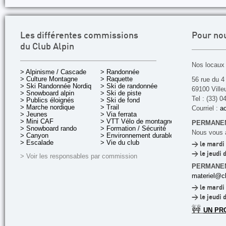
Les différentes commissions
Pour no
du Club Alpin
Nos locaux 
> Alpinisme / Cascade
> Randonnée
> Culture Montagne
> Raquette
56 rue du 4
> Ski Randonnée Nordique
> Ski de randonnée
69100 Ville
> Snowboard alpin
> Ski de piste
Tel : (33) 0
> Publics éloignés
> Ski de fond
> Marche nordique
> Trail
Courriel :
ac
> Jeunes
> Via ferrata
> Mini CAF
> VTT Vélo de montagne
PERMANEN
> Snowboard rando
> Formation / Sécurité
Nous vous a
> Canyon
> Environnement durable
> Escalade
> Vie du club
> le mardi 
> le jeudi 
> Voir les responsables par commission
PERMANE
materiel@cl
> le mardi 
> le jeudi 
🚧
UN PR