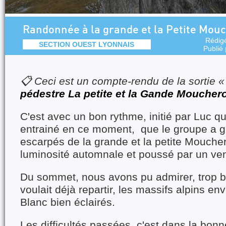
Randonnée à la grande et la Petite Mouc
Rédig
SECTION OUEST LYONNAIS
Publié
📋 Ceci est un compte-rendu de la sortie 
pédestre La petite et la Gande Moucher
C'est avec un bon rythme, initié par Luc qu
entrainé en ce moment, que le groupe a gr
escarpés de la grande et la petite Mouche
luminosité automnale et poussé par un vent
Du sommet, nous avons pu admirer, trop b
voulait déjà repartir, les massifs alpins en
Blanc bien éclairés.
Les difficultés passées, c'est dans la bon