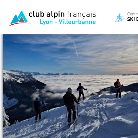
Commi
SKI