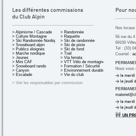
Les différentes commissions
Pour no
du Club Alpin
Nos locaux 
> Alpinisme / Cascade
> Randonnée
> Culture Montagne
> Raquette
56 rue du 4
> Ski Randonnée Nordique
> Ski de randonnée
69100 Ville
> Snowboard alpin
> Ski de piste
Tel : (33) 0
> Publics éloignés
> Ski de fond
> Marche nordique
> Trail
Courriel :
ac
> Jeunes
> Via ferrata
> Mini CAF
> VTT Vélo de montagne
PERMANEN
> Snowboard rando
> Formation / Sécurité
Nous vous a
> Canyon
> Environnement durable
> Escalade
> Vie du club
> le mardi 
> le jeudi 
> Voir les responsables par commission
PERMANE
materiel@cl
> le mardi 
> le jeudi 
🚧
UN PR