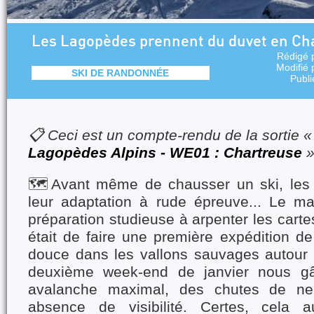
Les Lagopèdes prennent du duvet en Ch
Rédigé 
Modifié
SKI DE RANDONNÉE
Publi
📋 Ceci est un compte-rendu de la sortie 
Lagopèdes Alpins - WE01 : Chartreuse
🗺️Avant même de chausser un ski, les
leur adaptation à rude épreuve... Le mar
préparation studieuse à arpenter les cartes
était de faire une première expédition de
douce dans les vallons sauvages autour
deuxième week-end de janvier nous gâ
avalanche maximal, des chutes de ne
absence de visibilité. Certes, cela a