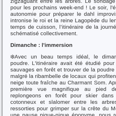
zigzaguant entre les arbres. Le sondage 
pour les prochains week-end ! Le soir, l'
autonomie pour préparer le dahl improvis
intronise le roi et la reine Lagopède du l
temps de cuisson, l’itinéraire de la jour
schématisé collectivement.
Dimanche : l'immersion
❄️Avec un beau temps idéal, le diman
poudre. L'itinéraire avait été étudié pou
sauvages en forêt et trouver de la poudre
malgré la ribambelle de locaux qui profite
neige toute fraîche au Charmant Som. Apr
première vue magnifique au pied d
replongeons en forêt pour skier dan
cotonneux et slalomer entre les arbr
ressorties pour grimper sur la crête du 
une pause pique-nique éponyme, nous rejo