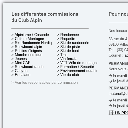
Les différentes commissions
Pour no
du Club Alpin
Nos locaux 
> Alpinisme / Cascade
> Randonnée
> Culture Montagne
> Raquette
56 rue du 4
> Ski Randonnée Nordique
> Ski de randonnée
69100 Ville
> Snowboard alpin
> Ski de piste
Tel : (33) 0
> Publics éloignés
> Ski de fond
> Marche nordique
> Trail
Courriel :
ac
> Jeunes
> Via ferrata
> Mini CAF
> VTT Vélo de montagne
PERMANEN
> Snowboard rando
> Formation / Sécurité
Nous vous a
> Canyon
> Environnement durable
> Escalade
> Vie du club
> le mardi 
> le jeudi 
> Voir les responsables par commission
PERMANE
materiel@cl
> le mardi 
> le jeudi 
🚧
UN PR