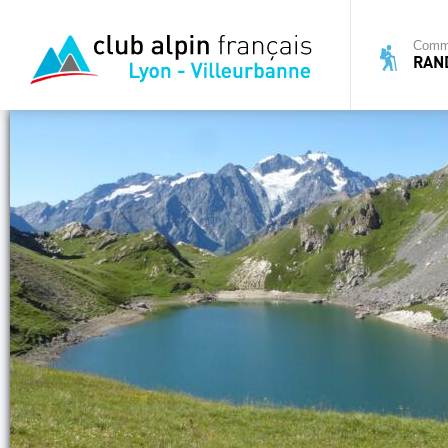
Commi
RAN