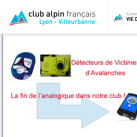
Commi
VIE 