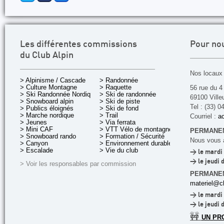
Les différentes commissions
Pour no
du Club Alpin
Nos locaux 
> Alpinisme / Cascade
> Randonnée
> Culture Montagne
> Raquette
56 rue du 4
> Ski Randonnée Nordique
> Ski de randonnée
69100 Ville
> Snowboard alpin
> Ski de piste
Tel : (33) 0
> Publics éloignés
> Ski de fond
> Marche nordique
> Trail
Courriel :
ac
> Jeunes
> Via ferrata
> Mini CAF
> VTT Vélo de montagne
PERMANEN
> Snowboard rando
> Formation / Sécurité
Nous vous a
> Canyon
> Environnement durable
> Escalade
> Vie du club
> le mardi 
> le jeudi 
> Voir les responsables par commission
PERMANE
materiel@cl
> le mardi 
> le jeudi 
🚧
UN PR