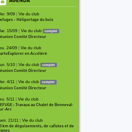
AGENDA
er. 9/09
|
Vie du club
efuges - Héliportage du bois
ar. 15/09
|
Vie du club
complet
éunion Comité Directeur
eu. 24/09
|
Vie du club
artoExplorer en Accéléré
un. 5/10
|
Vie du club
complet
éunion Comité Directeur
er. 4/11
|
Vie du club
complet
éunion Comité Directeur
eu. 5/11
|
Vie du club
EFUGE : Travaux au Chalet de Bonneval-
ur-Arc
am. 21/11
|
Vie du club
3 km de déguisements, de cafistes et de
ignes