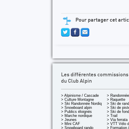
Pour partager cet artic
Les différentes commissions
du Club Alpin
> Alpinisme / Cascade
> Randonnée
> Culture Montagne
> Raquette
> Ski Randonnée Nordique
> Ski de ran
> Snowboard alpin
> Ski de pist
> Publics éloignés
> Ski de fon
> Marche nordique
> Trail
> Jeunes
> Via ferrata
> Mini CAF
> VTT Vélo 
> Snowboard rando
> Formation /