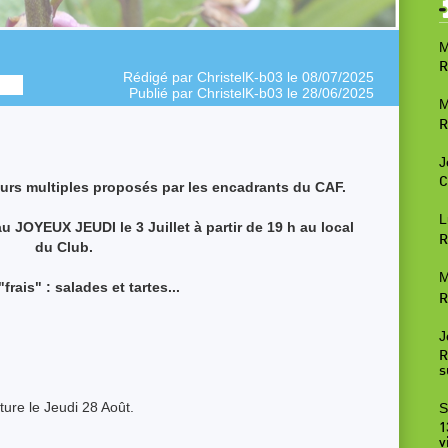
M
R
Rédigé par
ChristelK-b03
le 08/07/2025
Publié par
ChristelK-b03
le 28/06/2025
M
R
J
C
ours multiples proposés par les encadrants du CAF.
L
au JOYEUX JEUDI le 3 Juillet à partir de 19 h au local
R
du Club.
M
rais" : salades et tartes...
R
J
R
s
ure le Jeudi 28 Août.
S
1
v