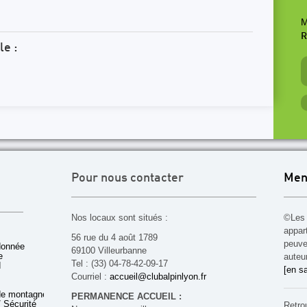
M
R
le :
Pour nous contacter
Men
Nos locaux sont situés :
©Les 
appar
56 rue du 4 août 1789
peuven
donnée
69100 Villeurbanne
e
auteu
Tel : (33) 04-78-42-09-17
d
[en sa
Courriel :
accueil@clubalpinlyon.fr
de montagne
PERMANENCE ACCUEIL :
 Sécurité
Retro