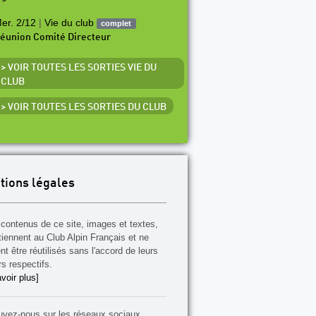
er. 2/12
|
Vie du club
complet
éunion Comité Directeur
> VOIR TOUTES LES SORTIES VIE DU
CLUB
> VOIR TOUTES LES SORTIES DU CLUB
tions légales
contenus de ce site, images et textes,
tiennent au Club Alpin Français et ne
t être réutilisés sans l'accord de leurs
rs respectifs.
voir plus]
uvez-nous sur les réseaux sociaux