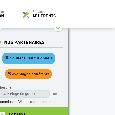
ite
Espace
ON
ADHÉRENTS
NOS PARTENAIRES
🏛️ Soutiens institutionnels
🎁 Avantages adhérents
herche :
commission
Vie du club
uniquement