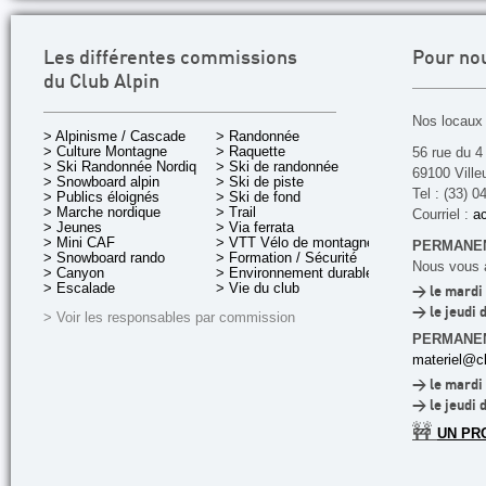
Les différentes commissions
Pour no
du Club Alpin
Nos locaux 
> Alpinisme / Cascade
> Randonnée
> Culture Montagne
> Raquette
56 rue du 4
> Ski Randonnée Nordique
> Ski de randonnée
69100 Ville
> Snowboard alpin
> Ski de piste
Tel : (33) 0
> Publics éloignés
> Ski de fond
> Marche nordique
> Trail
Courriel :
ac
> Jeunes
> Via ferrata
> Mini CAF
> VTT Vélo de montagne
PERMANEN
> Snowboard rando
> Formation / Sécurité
Nous vous a
> Canyon
> Environnement durable
> Escalade
> Vie du club
> le mardi 
> le jeudi 
> Voir les responsables par commission
PERMANE
materiel@cl
> le mardi 
> le jeudi 
🚧
UN PR