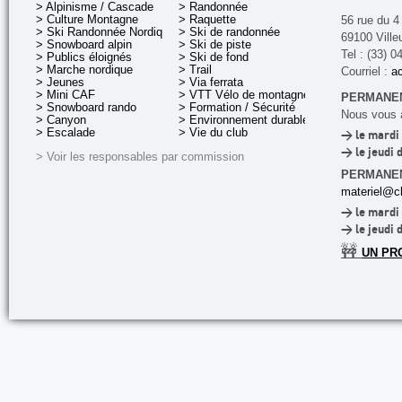
> Alpinisme / Cascade
> Randonnée
> Culture Montagne
> Raquette
56 rue du 4
> Ski Randonnée Nordique
> Ski de randonnée
69100 Ville
> Snowboard alpin
> Ski de piste
Tel : (33) 0
> Publics éloignés
> Ski de fond
> Marche nordique
> Trail
Courriel :
ac
> Jeunes
> Via ferrata
> Mini CAF
> VTT Vélo de montagne
PERMANEN
> Snowboard rando
> Formation / Sécurité
Nous vous a
> Canyon
> Environnement durable
> Escalade
> Vie du club
> le mardi 
> le jeudi 
> Voir les responsables par commission
PERMANE
materiel@cl
> le mardi 
> le jeudi 
🚧
UN PR