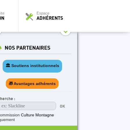
ite
Espace
ON
ADHÉRENTS
NOS PARTENAIRES
🏛️ Soutiens institutionnels
🎁 Avantages adhérents
herche :
commission
Culture Montagne
quement