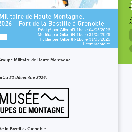
 Militaire de Haute Montagne,
D
026 – Fort de la Bastille à Grenoble
c
Rédigé par
GilbertR-1bc
le 04/05/2026
Modifié par
GilbertR-1bc
le 31/05/2026
Publié par
GilbertR-1bc
le 31/05/2026
1 commentaire
Groupe Militaire de Haute Montagne.
u'au 31 décembre 2026.
de la Bastille- Grenoble.