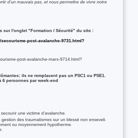
rtir d’un mauvais pas, et nous permettre de vivre notre
sur l'onglet "Formation / Sécurité" du site :
ie/secourisme-post-avalanche-9731.html?
secourisme-post-avalanche-mars-9714.html?
lômantes: ils ne remplacent pas un PSC1 ou PSE1.
 à 6 personnes par week-end
t secourir une victime d’avalanche.
t gestion des traumatismes sur un blessé non enseveli.
èrement ou moyennement hypotherme.
e.