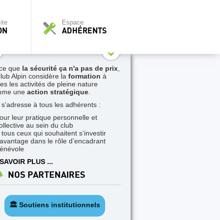
ite
Espace
ON
ADHÉRENTS
ce que
la sécurité ça n'a pas de prix
,
Club Alpin considère la
formation
à
tes les activités de pleine nature
mme une
action stratégique
.
e s’adresse à tous les adhérents :
our leur pratique personnelle et
ollective au sein du club
 tous ceux qui souhaitent s’investir
avantage dans le rôle d’encadrant
énévole
SAVOIR PLUS ...
NOS PARTENAIRES
🏛️ Soutiens institutionnels