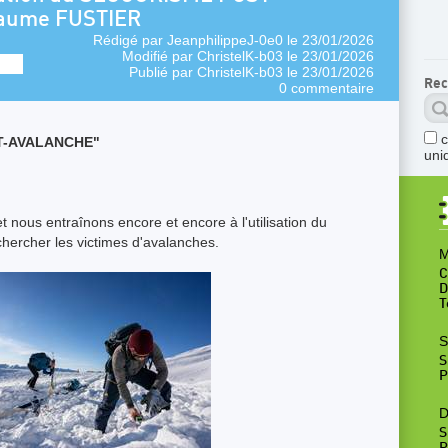
laume FUSTIER
Rédigé par
JeanphilippeJ-0e0
le 23/01/2026
Modifié par
ChristelK-b03
le 23/01/2026
Publié par
ChristelK-b03
le 23/01/2026
Rec
0 commentaire
T-AVALANCHE"
uni
 nous entraînons encore et encore à l'utilisation du
chercher les victimes d'avalanches.
M
C
D
T
S
S
P
D
S