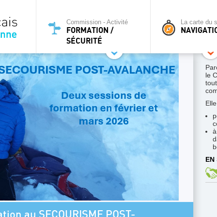
Commission - Activité
La carte du s
FORMATION /
NAVIGATI
SÉCURITÉ
Par
le 
tou
co
Ell
p
c
à
d
b
EN 
mation au SECOURISME POST-