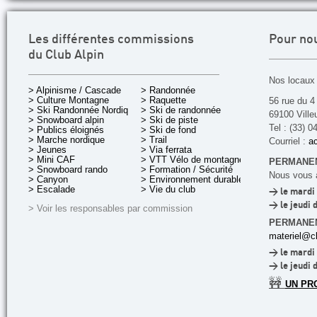
Les différentes commissions
Pour no
du Club Alpin
Nos locaux 
> Alpinisme / Cascade
> Randonnée
> Culture Montagne
> Raquette
56 rue du 4
> Ski Randonnée Nordique
> Ski de randonnée
69100 Ville
> Snowboard alpin
> Ski de piste
Tel : (33) 0
> Publics éloignés
> Ski de fond
> Marche nordique
> Trail
Courriel :
ac
> Jeunes
> Via ferrata
> Mini CAF
> VTT Vélo de montagne
PERMANEN
> Snowboard rando
> Formation / Sécurité
Nous vous a
> Canyon
> Environnement durable
> Escalade
> Vie du club
> le mardi 
> le jeudi 
> Voir les responsables par commission
PERMANE
materiel@cl
> le mardi 
> le jeudi 
🚧
UN PR