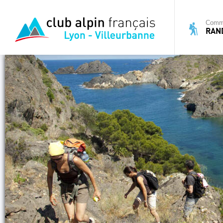
Commi
RAN