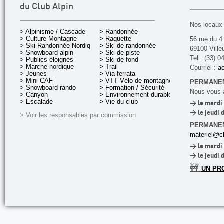
du Club Alpin
Nos locaux 
> Alpinisme / Cascade
> Randonnée
> Culture Montagne
> Raquette
56 rue du 4
> Ski Randonnée Nordique
> Ski de randonnée
69100 Ville
> Snowboard alpin
> Ski de piste
Tel : (33) 0
> Publics éloignés
> Ski de fond
> Marche nordique
> Trail
Courriel :
ac
> Jeunes
> Via ferrata
> Mini CAF
> VTT Vélo de montagne
PERMANEN
> Snowboard rando
> Formation / Sécurité
Nous vous a
> Canyon
> Environnement durable
> Escalade
> Vie du club
> le mardi 
> le jeudi 
> Voir les responsables par commission
PERMANE
materiel@cl
> le mardi 
> le jeudi 
🚧
UN PR