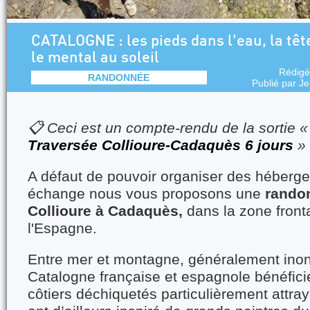
CATALOGNE : les pieds dans l'eau, la tête
le mental au soleil
Rédigé
RANDONNÉE
Publié par
Je
📋 Ceci est un compte-rendu de la sortie 
Traversée Collioure-Cadaquès 6 jours
»
A défaut de pouvoir organiser des héberge
échange nous vous proposons une
randon
Collioure à Cadaquès,
dans la zone front
l'Espagne.
Entre mer et montagne, généralement inond
Catalogne française et espagnole bénéfic
côtiers déchiquetés particulièrement attray