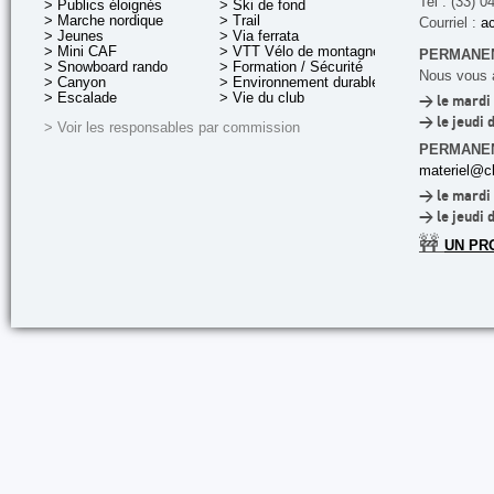
Tel : (33) 0
> Publics éloignés
> Ski de fond
> Marche nordique
> Trail
Courriel :
ac
> Jeunes
> Via ferrata
> Mini CAF
> VTT Vélo de montagne
PERMANEN
> Snowboard rando
> Formation / Sécurité
Nous vous a
> Canyon
> Environnement durable
> Escalade
> Vie du club
> le mardi 
> le jeudi 
> Voir les responsables par commission
PERMANE
materiel@cl
> le mardi 
> le jeudi 
🚧
UN PR