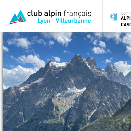
Commi
ALPI
CAS