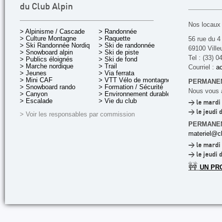
du Club Alpin
Nos locaux 
> Alpinisme / Cascade
> Randonnée
> Culture Montagne
> Raquette
56 rue du 4
> Ski Randonnée Nordique
> Ski de randonnée
69100 Ville
> Snowboard alpin
> Ski de piste
Tel : (33) 0
> Publics éloignés
> Ski de fond
> Marche nordique
> Trail
Courriel :
ac
> Jeunes
> Via ferrata
> Mini CAF
> VTT Vélo de montagne
PERMANEN
> Snowboard rando
> Formation / Sécurité
Nous vous a
> Canyon
> Environnement durable
> Escalade
> Vie du club
> le mardi 
> le jeudi 
> Voir les responsables par commission
PERMANE
materiel@cl
> le mardi 
> le jeudi 
🚧
UN PR