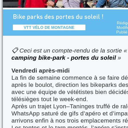
Bike parks des portes du soleil !
Rédig
VTT VÉLO DE MONTAGNE
Modif
Publié
📋 Ceci est un compte-rendu de la sortie 
camping bike-park - portes du soleil
»
Vendredi après-midi
La fin de semaine commence à se faire dés
après le boulot, direction les bikeparks de
avec une équipe de vététistes bien décidés
télésièges tout le week-end.
Après un trajet Lyon–Taninges truffé de ra
WhatsApp saturé de gifs d’apéro et d’impa
arrivons enfin à nos trois emplacements r
Les tentes et le tarp montés, l’apéro s’ins