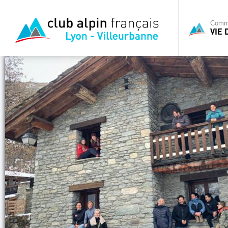
Commi
VIE 