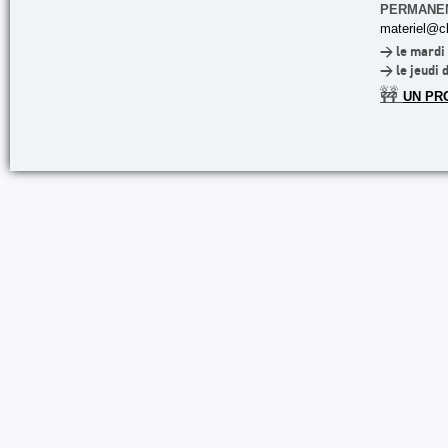
PERMANE
materiel@cl
> le mardi 
> le jeudi 
🚧
UN PR