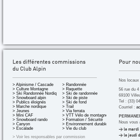
Les différentes commissions
Pour no
du Club Alpin
Nos locaux 
> Alpinisme / Cascade
> Randonnée
> Culture Montagne
> Raquette
56 rue du 4
> Ski Randonnée Nordique
> Ski de randonnée
69100 Ville
> Snowboard alpin
> Ski de piste
Tel : (33) 0
> Publics éloignés
> Ski de fond
> Marche nordique
> Trail
Courriel :
ac
> Jeunes
> Via ferrata
> Mini CAF
> VTT Vélo de montagne
PERMANEN
> Snowboard rando
> Formation / Sécurité
Nous vous a
> Canyon
> Environnement durable
> Escalade
> Vie du club
> le mardi 
> le jeudi 
> Voir les responsables par commission