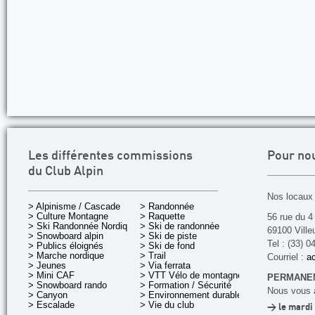
Les différentes commissions
Pour no
du Club Alpin
Nos locaux 
> Alpinisme / Cascade
> Randonnée
> Culture Montagne
> Raquette
56 rue du 4
> Ski Randonnée Nordique
> Ski de randonnée
69100 Ville
> Snowboard alpin
> Ski de piste
Tel : (33) 0
> Publics éloignés
> Ski de fond
> Marche nordique
> Trail
Courriel :
ac
> Jeunes
> Via ferrata
> Mini CAF
> VTT Vélo de montagne
PERMANEN
> Snowboard rando
> Formation / Sécurité
Nous vous a
> Canyon
> Environnement durable
> Escalade
> Vie du club
> le mardi 