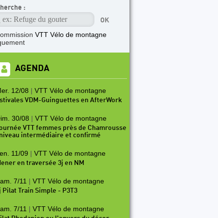
herche :
commission
VTT Vélo de montagne
quement
AGENDA
er. 12/08
|
VTT Vélo de montagne
stivales VDM-Guinguettes en AfterWork
im. 30/08
|
VTT Vélo de montagne
ournée VTT femmes près de Chamrousse
 niveau intermédiaire et confirmé
en. 11/09
|
VTT Vélo de montagne
ener en traversée 3j en NM
am. 7/11
|
VTT Vélo de montagne
j Pilat Train Simple - P3T3
am. 7/11
|
VTT Vélo de montagne