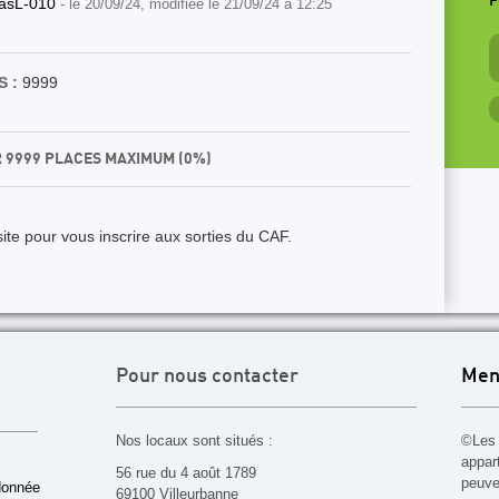
P
lasL-010
- le 20/09/24, modifiée le 21/09/24 à 12:25
 :
9999
R 9999 PLACES MAXIMUM (0%)
ite pour vous inscrire aux sorties du CAF.
Pour nous contacter
Men
Nos locaux sont situés :
©Les 
appar
56 rue du 4 août 1789
peuven
donnée
69100 Villeurbanne