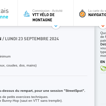
Commission - Activité
La carte du s
VTT VÉLO DE
NAVIGATI
MONTAGNE
Quo
de 
N
/ LUNDI 23 SEPTEMBRE 2024
pat
Déb
vou
typ
mon
minimum
EN 
ux, coudes, dos, mains)
-dessus du rempart, pour une session "StreetSpot".
rs de petits exercices techniques.
le Bunny-Hop (saut en VTT sans tremplin).