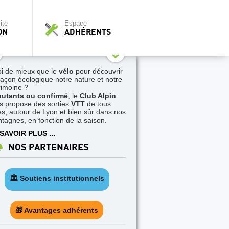
ite
Espace
ON
ADHÉRENTS
i de mieux que le
vélo
pour découvrir
façon écologique notre nature et notre
rimoine ?
utants ou confirmé
, le
Club Alpin
s propose des sorties
VTT
de tous
es, autour de Lyon et bien sûr dans nos
tagnes, en fonction de la saison.
SAVOIR PLUS ...
NOS PARTENAIRES
🏛️ Soutiens institutionnels
🎁 Avantages adhérents