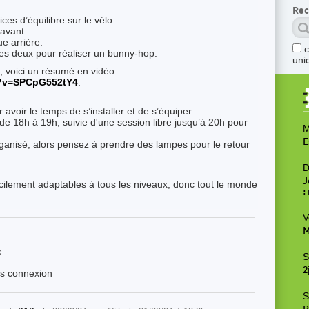
Rec
ces d’équilibre sur le vélo.
 avant.
ue arrière.
es deux pour réaliser un bunny-hop.
uni
 voici un résumé en vidéo :
?v
=SPCpG552tY4
.
voir le temps de s’installer et de s’équiper.
e 18h à 19h, suivie d'une session libre jusqu’à 20h pour
M
E
ganisé, alors pensez à prendre des lampes pour le retour
D
J
acilement adaptables à tous les niveaux, donc tout le monde
:
V
M
e
S
2
ès connexion
S