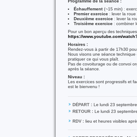
Programme de la séance :
Échauffement
(~15 min) : exerci
Premier exercice
: lever la roue
Deuxième exercice
: lever la ro
Troisième exercice
: combiner l
Pour un bon aperçu des techniques,
https
://www.youtube.com
/watch
Horaires :
Rendez-vous à partir de 17h30 pour a
Nous visons une séance technique d
pratiquer ce qui vous plaît.
Pas de covoiturage ou de convoi or
après la séance.
Niveau :
Les exercices sont progressifs et f
est le bienvenu !
DÉPART :
Le lundi 23 septembre
RETOUR :
Le lundi 23 septembr
RDV :
lieu et heures visibles apr