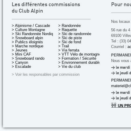
Les différentes commissions
Pour no
du Club Alpin
Nos locaux 
> Alpinisme / Cascade
> Randonnée
> Culture Montagne
> Raquette
56 rue du 4
> Ski Randonnée Nordique
> Ski de randonnée
69100 Ville
> Snowboard alpin
> Ski de piste
Tel : (33) 0
> Publics éloignés
> Ski de fond
> Marche nordique
> Trail
Courriel :
ac
> Jeunes
> Via ferrata
> Mini CAF
> VTT Vélo de montagne
PERMANEN
> Snowboard rando
> Formation / Sécurité
Nous vous a
> Canyon
> Environnement durable
> Escalade
> Vie du club
> le mardi 
> le jeudi 
> Voir les responsables par commission
PERMANE
materiel@cl
> le mardi 
> le jeudi 
🚧
UN PR