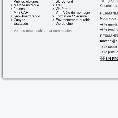
Tel : (33) 0
> Publics éloignés
> Ski de fond
> Marche nordique
> Trail
Courriel :
ac
> Jeunes
> Via ferrata
> Mini CAF
> VTT Vélo de montagne
PERMANEN
> Snowboard rando
> Formation / Sécurité
Nous vous a
> Canyon
> Environnement durable
> Escalade
> Vie du club
> le mardi 
> le jeudi 
> Voir les responsables par commission
PERMANE
materiel@cl
> le mardi 
> le jeudi 
🚧
UN PR