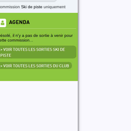
commission
Ski de piste
uniquement
AGENDA
ésolé, il n'y a pas de sortie à venir pour
ette commission...
> VOIR TOUTES LES SORTIES SKI DE
PISTE
> VOIR TOUTES LES SORTIES DU CLUB