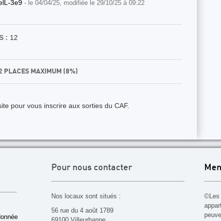
elL-3e9
- le 04/04/25, modifiée le 29/10/25 à 09:22
 :
12
12 PLACES MAXIMUM (8%)
ite pour vous inscrire aux sorties du CAF.
Pour nous contacter
Men
Nos locaux sont situés :
©Les 
appar
56 rue du 4 août 1789
peuven
donnée
69100 Villeurbanne