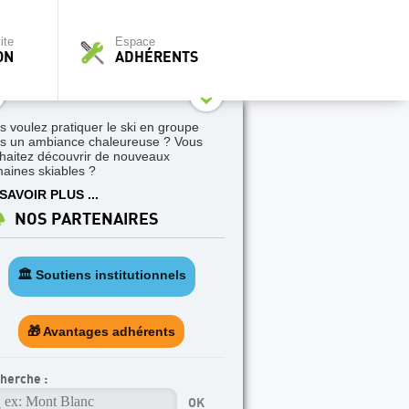
ite
Espace
ON
ADHÉRENTS
s voulez pratiquer le ski en groupe
s un ambiance chaleureuse ? Vous
haitez découvrir de nouveaux
aines skiables ?
SAVOIR PLUS ...
NOS PARTENAIRES
🏛️ Soutiens institutionnels
🎁 Avantages adhérents
herche :