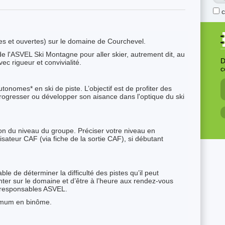
sées et ouvertes) sur le domaine de Courchevel.
de l'ASVEL Ski Montagne pour aller skier, autrement dit, au
D
c rigueur et convivialité.
c
tonomes* en ski de piste. L’objectif est de profiter des
rogresser ou développer son aisance dans l'optique du ski
ion du niveau du groupe. Préciser votre niveau en
ateur CAF (via fiche de la sortie CAF), si débutant
ble de déterminer la difficulté des pistes qu’il peut
nter sur le domaine et d’être à l’heure aux rendez-vous
 responsables ASVEL.
nimum en binôme.