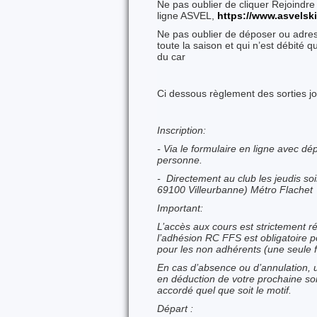
Ne pas oublier de cliquer Rejoindre
ligne ASVEL,
https://www.asvelski
Ne pas oublier de déposer ou adres
toute la saison et qui n’est débité q
du car
Ci dessous règlement des sorties j
Inscription:
- Via le formulaire en ligne avec d
personne.
- Directement au club les jeudis so
69100 Villeurbanne) Métro Flachet
Important:
L’accès aux cours est strictement r
l’adhésion RC FFS est obligatoire 
pour les non adhérents (une seule f
En cas d’absence ou d’annulation, u
en déduction de votre prochaine so
accordé quel que soit le motif.
Départ :