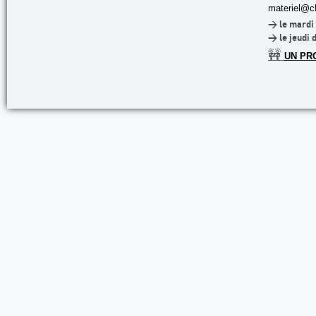
materiel@cl
> le mardi 
> le jeudi 
🚧
UN PR