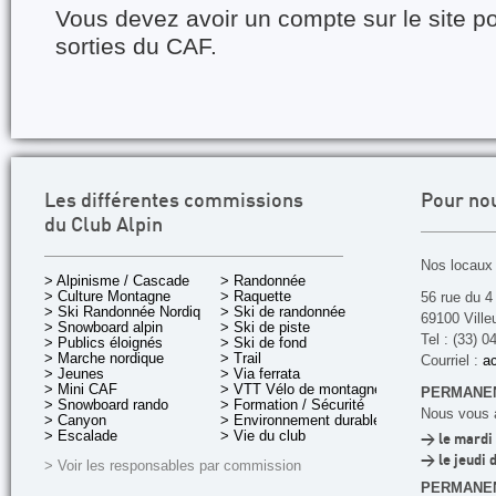
Vous devez avoir un compte sur le site po
sorties du CAF.
Les différentes commissions
Pour no
du Club Alpin
Nos locaux 
> Alpinisme / Cascade
> Randonnée
> Culture Montagne
> Raquette
56 rue du 4
> Ski Randonnée Nordique
> Ski de randonnée
69100 Ville
> Snowboard alpin
> Ski de piste
Tel : (33) 0
> Publics éloignés
> Ski de fond
> Marche nordique
> Trail
Courriel :
ac
> Jeunes
> Via ferrata
> Mini CAF
> VTT Vélo de montagne
PERMANEN
> Snowboard rando
> Formation / Sécurité
Nous vous a
> Canyon
> Environnement durable
> Escalade
> Vie du club
> le mardi 
> le jeudi 
> Voir les responsables par commission
PERMANE