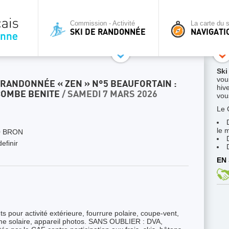
Commission - Activité
La carte du s
SKI DE RANDONNÉE
NAVIGATI
Ski
vou
E RANDONNÉE « ZEN » N°5 BEAUFORTAIN :
hive
COMBE BENITE
/ SAMEDI 7 MARS 2026
vous
Le 
le 
0 BRON
efinir
EN 
 pour activité extérieure, fourrure polaire, coupe-vent,
rème solaire, appareil photos. SANS OUBLIER : DVA,