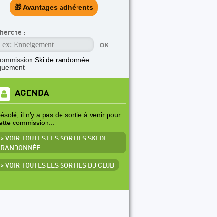
🎁 Avantages adhérents
herche :
commission
Ski de randonnée
quement
AGENDA
ésolé, il n'y a pas de sortie à venir pour
ette commission...
> VOIR TOUTES LES SORTIES SKI DE
RANDONNÉE
> VOIR TOUTES LES SORTIES DU CLUB