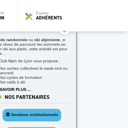
ite
Espace
ON
ADHÉRENTS
 de randonnée
ou
ski alpinisme
, si
s rêvez de parcourir les sommets en
r ski aux pieds, cette activité est pour
...
Club Alpin de Lyon vous propose :
Des sorties collectives le week-end ou
mercredi
Des cycles de formation
Des raids à ski
SAVOIR PLUS ...
NOS PARTENAIRES
🏛️ Soutiens institutionnels