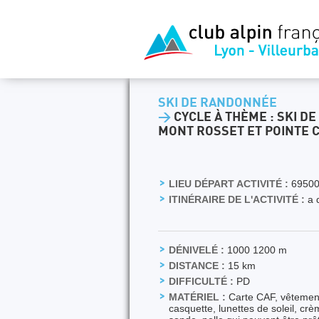
SKI DE RANDONNÉE
>
CYCLE À THÈME : SKI D
MONT ROSSET ET POINTE 
LIEU DÉPART ACTIVITÉ :
6950
ITINÉRAIRE DE L'ACTIVITÉ :
a d
DÉNIVELÉ :
1000 1200 m
DISTANCE :
15 km
DIFFICULTÉ :
PD
MATÉRIEL :
Carte CAF, vêtements
casquette, lunettes de soleil, c