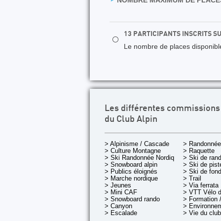
NOMBRE MAXIMUM DE PLACES
13 PARTICIPANTS INSCRITS S
⚪
Le nombre de places disponibles
Les différentes commissions
du Club Alpin
> Alpinisme / Cascade
> Randonnée
> Culture Montagne
> Raquette
> Ski Randonnée Nordique
> Ski de ran
> Snowboard alpin
> Ski de pist
> Publics éloignés
> Ski de fon
> Marche nordique
> Trail
> Jeunes
> Via ferrata
> Mini CAF
> VTT Vélo 
> Snowboard rando
> Formation /
> Canyon
> Environnem
> Escalade
> Vie du club