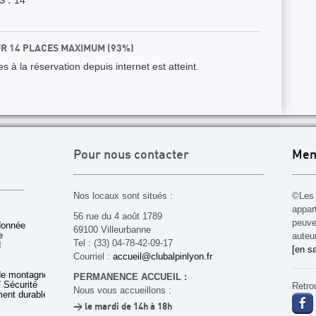
 :
14
UR 14 PLACES MAXIMUM (93%)
 à la réservation depuis internet est atteint.
Pour nous contacter
Men
Nos locaux sont situés :
©Les 
appar
56 rue du 4 août 1789
peuven
donnée
69100 Villeurbanne
e
auteu
Tel : (33) 04-78-42-09-17
d
[en sa
Courriel :
accueil@clubalpinlyon.fr
de montagne
PERMANENCE ACCUEIL :
 Sécurité
Retro
Nous vous accueillons :
ent durable
> le mardi de 14h à 18h