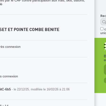
és par le CAF contre participation aux frais, skis, bâtons,
lé
Rec
SET ET POINTE COMBE BENITE
uni
près connexion
D
c
ès connexion
itC-6b5
- le 22/12/25, modifiée le 16/02/26 à 21:06