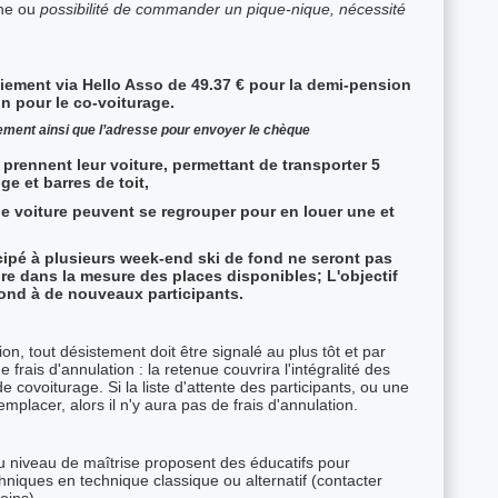
ine ou
possibilité de commander un pique-nique, nécessité
aiement via Hello Asso de 49.37 € pour la demi-pension
n pour le co-voiturage.
nement ainsi que l’adresse pour envoyer le chèque
 prennent leur voiture, permettant de transporter 5
e et barres de toit,
de voiture peuvent se regrouper pour en louer une et
cipé à plusieurs week-end ski de fond ne seront pas
rire dans la mesure des places disponibles; L'objectif
fond à de nouveaux participants.
on, tout désistement doit être signalé au plus tôt et par
de frais d'annulation : la retenue couvrira l'intégralité des
 covoiturage. Si la liste d'attente des participants, ou une
placer, alors il n'y aura pas de frais d'annulation.
u niveau de maîtrise proposent des éducatifs pour
hniques en technique classique ou alternatif (contacter
oins).