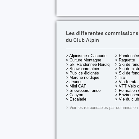
Les différentes commissions
du Club Alpin
> Alpinisme / Cascade
> Randonnée
> Culture Montagne
> Raquette
> Ski Randonnée Nordique
> Ski de ran
> Snowboard alpin
> Ski de pist
> Publics éloignés
> Ski de fon
> Marche nordique
> Trail
> Jeunes
> Via ferrata
> Mini CAF
> VTT Vélo 
> Snowboard rando
> Formation /
> Canyon
> Environnem
> Escalade
> Vie du club
> Voir les responsables par commission