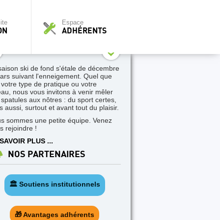
ite
Espace
ON
ADHÉRENTS
saison ski de fond s'étale de décembre
ars suivant l'enneigement. Quel que
t votre type de pratique ou votre
eau, nous vous invitons à venir mêler
 spatules aux nôtres : du sport certes,
 aussi, surtout et avant tout du plaisir.
s sommes une petite équipe. Venez
s rejoindre !
SAVOIR PLUS ...
NOS PARTENAIRES
🏛️ Soutiens institutionnels
🎁 Avantages adhérents