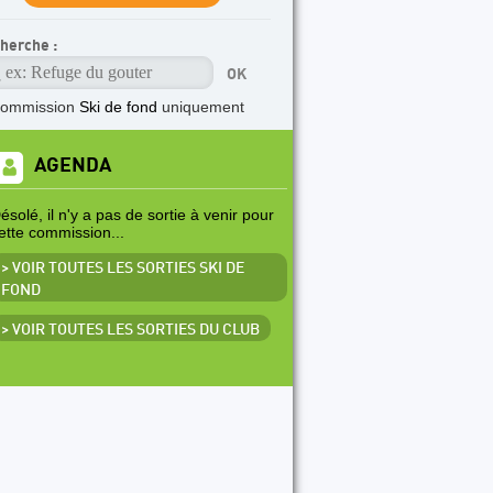
herche :
commission
Ski de fond
uniquement
AGENDA
ésolé, il n'y a pas de sortie à venir pour
ette commission...
> VOIR TOUTES LES SORTIES SKI DE
FOND
> VOIR TOUTES LES SORTIES DU CLUB