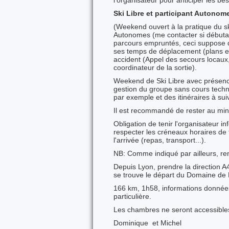
Ski Libre et participant Autonome
(Weekend ouvert à la pratique du s
Autonomes (me contacter si débutan
parcours empruntés, ceci suppose d
ses temps de déplacement (plans et/
accident (Appel des secours locaux, 
coordinateur de la sortie).
Weekend de Ski Libre avec présence
gestion du groupe sans cours techn
par exemple et des itinéraires à suiv
Il est recommandé de rester au m
Obligation de tenir l'organisateur in
respecter les créneaux horaires de 
l'arrivée (repas, transport...).
NB: Comme indiqué par ailleurs, ren
Depuis Lyon, prendre la direction 
se trouve le départ du Domaine de
166 km, 1h58, informations données 
particulière.
Les chambres ne seront accessibles
Dominique et Michel