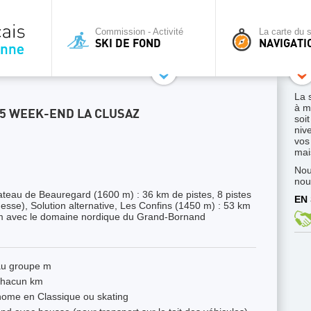
Commission - Activité
La carte du s
SKI DE FOND
NAVIGATI
La 
à m
25 WEEK-END LA CLUSAZ
soi
niv
vos
mais
Nou
nou
teau de Beauregard (1600 m) : 36 km de pistes, 8 pistes
EN 
esse), Solution alternative, Les Confins (1450 m) : 53 km
 km avec le domaine nordique du Grand-Bornand
eau groupe m
chacun km
ome en Classique ou skating