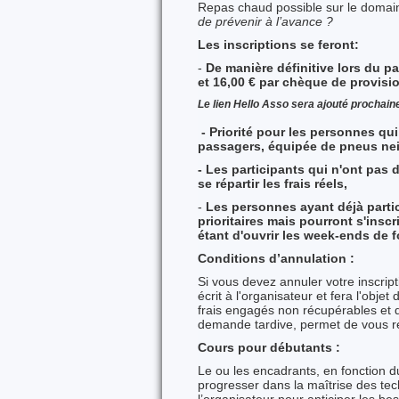
Repas chaud possible sur le doma
de prévenir à l’avance ?
Les inscriptions se feront:
-
D
e manière définitive lors du p
et 16,00 € par chèque de provisio
Le lien Hello Asso sera ajouté prochai
- Priorité pour les personnes qui
passagers, équipée de pneus neig
- Les participants qui n'ont pas 
se répartir les frais réels,
-
L
es personnes ayant déjà parti
prioritaires mais pourront s'insc
étant d'ouvrir les week-ends de 
Conditions d’annulation :
Si vous devez annuler votre inscripti
écrit à l'organisateur et fera l'objet 
frais engagés non récupérables et de
demande tardive, permet de vous rem
Cours pour débutants :
Le ou les encadrants, en fonction d
progresser dans la maîtrise des tec
l’organisateur pour anticiper les bes