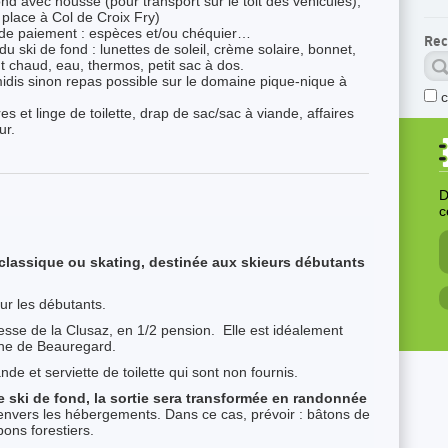
nd avec housse (pour transport sur le toit des véhicules),
r place à Col de Croix Fry)
 de paiement : espèces et/ou chéquier…
Rec
u ski de fond : lunettes de soleil, crème solaire, bonnet,
 chaud, eau, thermos, petit sac à dos.
midis sinon repas possible sur le domaine pique-nique à
res et linge de toilette, drap de sac/sac à viande, affaires
ur.
D
c
classique ou skating, destinée aux skieurs débutants
ur les débutants.
sse de la Clusaz, en 1/2 pension. Elle est idéalement
ne de Beauregard.
e et serviette de toilette qui sont non fournis.
e ski de fond, la sortie sera transformée en randonnée
envers les hébergements. Dans ce cas, prévoir : bâtons de
ons forestiers.