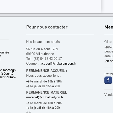
Pour nous contacter
Men
Nos locaux sont situés :
©Les 
appar
56 rue du 4 août 1789
peuven
donnée
69100 Villeurbanne
e
auteu
Tel : (33) 04-78-42-09-17
d
[en sa
Courriel :
accueil@clubalpinlyon.fr
de montagne
PERMANENCE ACCUEIL :
 Sécurité
Retro
Nous vous accueillons :
ent durable
> le mardi de 14h à 18h
> le jeudi de 15h à 20h
PERMANENCE MATERIEL
Versi
materiel@clubalpinlyon.fr
> le mardi de 18h à 20h
> le jeudi de 18h à 20h