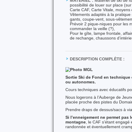
MATÉRIEL :
Matériel de ski de fo
possibilité de louer sur place (su
Carte CAF, Carte Vitale, moyens
Vêtements adaptés à la pratique d
gants, coupe-vent, sous-vêtement
Prévoir 2 pique-niques pour les 
commander la veille (?),
Pour le gîte, lampe frontale, affai
de rechange, chaussons d’intérie
DESCRIPTION COMPLÈTE :
Sortie Ski de Fond en technique 
ou autonomes.
Cours techniques avec éducatifs po
Nous logerons à l’Auberge de Jeune
placée proche des pistes du Domai
Prendre draps de dessus/sacs à viand
Si l’enneigement ne permet pas l
montagne
, le CAF s'étant engagé 
randonnée et éventuellement cramp