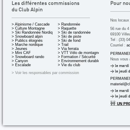
Les différentes commissions
Pour no
du Club Alpin
Nos locaux 
> Alpinisme / Cascade
> Randonnée
> Culture Montagne
> Raquette
56 rue du 4
> Ski Randonnée Nordique
> Ski de randonnée
69100 Ville
> Snowboard alpin
> Ski de piste
Tel : (33) 0
> Publics éloignés
> Ski de fond
> Marche nordique
> Trail
Courriel :
ac
> Jeunes
> Via ferrata
> Mini CAF
> VTT Vélo de montagne
PERMANEN
> Snowboard rando
> Formation / Sécurité
Nous vous a
> Canyon
> Environnement durable
> Escalade
> Vie du club
> le mardi 
> le jeudi 
> Voir les responsables par commission
PERMANE
materiel@cl
> le mardi 
> le jeudi 
🚧
UN PR