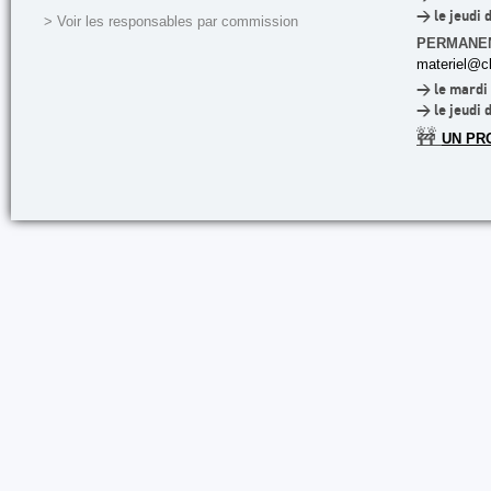
> le jeudi 
> Voir les responsables par commission
PERMANE
materiel@cl
> le mardi 
> le jeudi 
🚧
UN PR