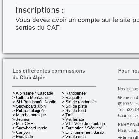
Inscriptions :
Vous devez avoir un compte sur le site po
sorties du CAF.
Les différentes commissions
Pour no
du Club Alpin
Nos locaux 
> Alpinisme / Cascade
> Randonnée
> Culture Montagne
> Raquette
56 rue du 4
> Ski Randonnée Nordique
> Ski de randonnée
69100 Ville
> Snowboard alpin
> Ski de piste
Tel : (33) 0
> Publics éloignés
> Ski de fond
> Marche nordique
> Trail
Courriel :
ac
> Jeunes
> Via ferrata
> Mini CAF
> VTT Vélo de montagne
PERMANEN
> Snowboard rando
> Formation / Sécurité
Nous vous a
> Canyon
> Environnement durable
> Escalade
> Vie du club
> le mardi 