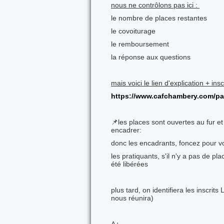
nous ne contrôlons pas ici :
le nombre de places restantes
le covoiturage
le remboursement
la réponse aux questions
mais voici le lien d'explication + in
https://www.cafchambery.com/p
📌les places sont ouvertes au fur 
encadrer:
donc les encadrants, foncez pour vo
les pratiquants, s'il n'y a pas de p
été libérées
plus tard, on identifiera les inscrit
nous réunira)
A+