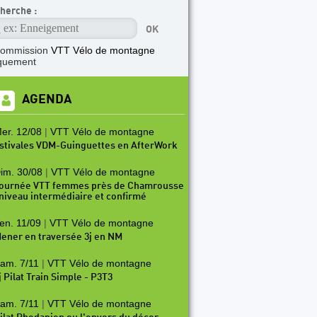
herche :
commission
VTT Vélo de montagne
quement
AGENDA
er. 12/08
|
VTT Vélo de montagne
stivales VDM-Guinguettes en AfterWork
im. 30/08
|
VTT Vélo de montagne
ournée VTT femmes près de Chamrousse
 niveau intermédiaire et confirmé
en. 11/09
|
VTT Vélo de montagne
ener en traversée 3j en NM
am. 7/11
|
VTT Vélo de montagne
j Pilat Train Simple - P3T3
am. 7/11
|
VTT Vélo de montagne