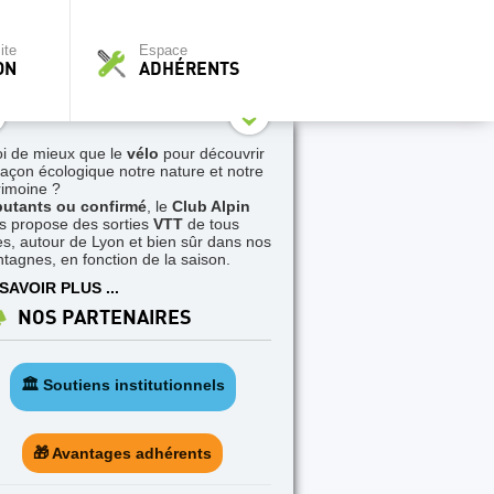
ite
Espace
ON
ADHÉRENTS
i de mieux que le
vélo
pour découvrir
façon écologique notre nature et notre
rimoine ?
utants ou confirmé
, le
Club Alpin
s propose des sorties
VTT
de tous
es, autour de Lyon et bien sûr dans nos
tagnes, en fonction de la saison.
SAVOIR PLUS ...
NOS PARTENAIRES
🏛️ Soutiens institutionnels
🎁 Avantages adhérents