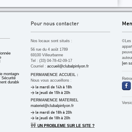
Pour nous contacter
Men
Nos locaux sont situés :
©Les 
appar
56 rue du 4 août 1789
peuven
donnée
69100 Villeurbanne
e
auteu
Tel : (33) 04-78-42-09-17
d
[en sa
Courriel :
accueil@clubalpinlyon.fr
de montagne
PERMANENCE ACCUEIL :
 Sécurité
Retro
Nous vous accueillons :
ent durable
> le mardi de 14h à 18h
> le jeudi de 15h à 20h
PERMANENCE MATERIEL
Versi
materiel@clubalpinlyon.fr
> le mardi de 18h à 20h
> le jeudi de 18h à 20h
🚧
UN PROBLEME SUR LE SITE ?