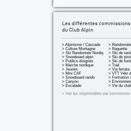
Les différentes commissions
du Club Alpin
> Alpinisme / Cascade
> Randonnée
> Culture Montagne
> Raquette
> Ski Randonnée Nordique
> Ski de ran
> Snowboard alpin
> Ski de pist
> Publics éloignés
> Ski de fon
> Marche nordique
> Trail
> Jeunes
> Via ferrata
> Mini CAF
> VTT Vélo 
> Snowboard rando
> Formation /
> Canyon
> Environnem
> Escalade
> Vie du club
> Voir les responsables par commission