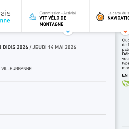
Commission - Activité
La carte du s
VTT VÉLO DE
NAVIGATI
MONTAGNE
Quo
de 
 DIOIS 2026
/ JEUDI 14 MAI 2026
pat
Déb
vou
typ
mon
 VILLEURBANNE
EN 