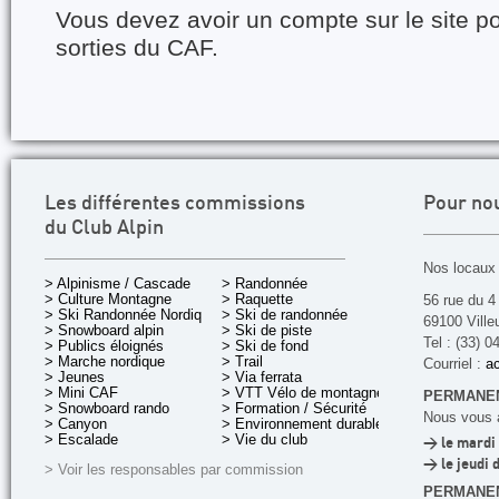
Vous devez avoir un compte sur le site po
sorties du CAF.
Les différentes commissions
Pour no
du Club Alpin
Nos locaux 
> Alpinisme / Cascade
> Randonnée
> Culture Montagne
> Raquette
56 rue du 4
> Ski Randonnée Nordique
> Ski de randonnée
69100 Ville
> Snowboard alpin
> Ski de piste
Tel : (33) 0
> Publics éloignés
> Ski de fond
> Marche nordique
> Trail
Courriel :
ac
> Jeunes
> Via ferrata
> Mini CAF
> VTT Vélo de montagne
PERMANEN
> Snowboard rando
> Formation / Sécurité
Nous vous a
> Canyon
> Environnement durable
> Escalade
> Vie du club
> le mardi 
> le jeudi 
> Voir les responsables par commission
PERMANE