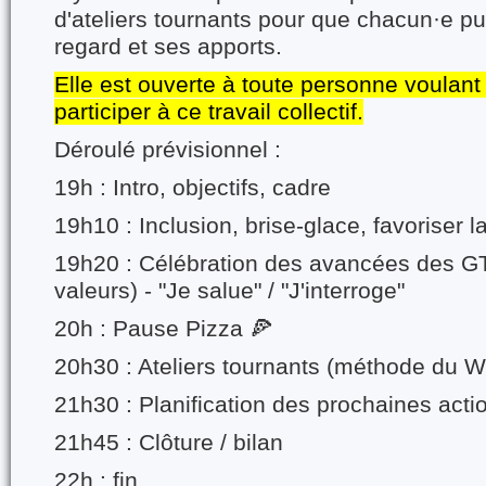
d'ateliers tournants pour que chacun·e p
regard et ses apports.
Elle est ouverte à toute personne voulant 
participer à ce travail collectif.
Déroulé prévisionnel :
19h : Intro, objectifs, cadre
19h10 : Inclusion, brise-glace, favoriser la
19h20 : Célébration des avancées des GT
valeurs) - "Je salue" / "J'interroge"
20h : Pause Pizza 🍕
20h30 : Ateliers tournants (méthode du W
21h30 : Planification des prochaines acti
21h45 : Clôture / bilan
22h : fin