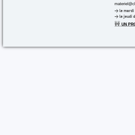
materiel@cl
> le mardi 
> le jeudi 
🚧
UN PR