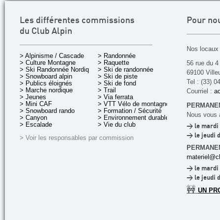
Les différentes commissions
Pour no
du Club Alpin
Nos locaux 
> Alpinisme / Cascade
> Randonnée
> Culture Montagne
> Raquette
56 rue du 4
> Ski Randonnée Nordique
> Ski de randonnée
69100 Ville
> Snowboard alpin
> Ski de piste
Tel : (33) 0
> Publics éloignés
> Ski de fond
> Marche nordique
> Trail
Courriel :
ac
> Jeunes
> Via ferrata
> Mini CAF
> VTT Vélo de montagne
PERMANEN
> Snowboard rando
> Formation / Sécurité
Nous vous a
> Canyon
> Environnement durable
> Escalade
> Vie du club
> le mardi 
> le jeudi 
> Voir les responsables par commission
PERMANE
materiel@cl
> le mardi 
> le jeudi 
🚧
UN PR