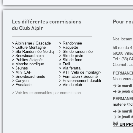
Les différentes commissions
Pour no
du Club Alpin
Nos locaux 
> Alpinisme / Cascade
> Randonnée
> Culture Montagne
> Raquette
56 rue du 4
> Ski Randonnée Nordique
> Ski de randonnée
69100 Ville
> Snowboard alpin
> Ski de piste
Tel : (33) 0
> Publics éloignés
> Ski de fond
> Marche nordique
> Trail
Courriel :
ac
> Jeunes
> Via ferrata
> Mini CAF
> VTT Vélo de montagne
PERMANEN
> Snowboard rando
> Formation / Sécurité
Nous vous a
> Canyon
> Environnement durable
> Escalade
> Vie du club
> le mardi 
> le jeudi 
> Voir les responsables par commission
PERMANE
materiel@cl
> le mardi 
> le jeudi 
🚧
UN PR