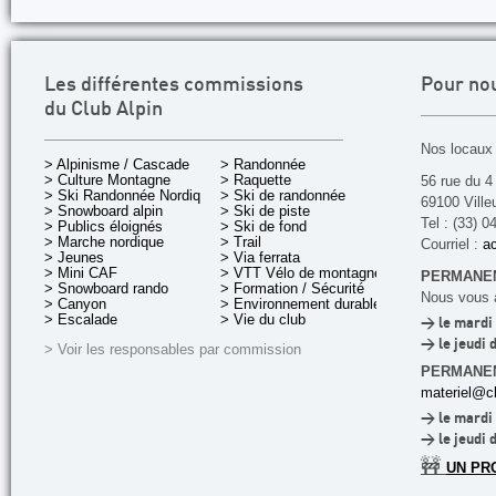
Les différentes commissions
Pour no
du Club Alpin
Nos locaux 
> Alpinisme / Cascade
> Randonnée
> Culture Montagne
> Raquette
56 rue du 4
> Ski Randonnée Nordique
> Ski de randonnée
69100 Ville
> Snowboard alpin
> Ski de piste
Tel : (33) 0
> Publics éloignés
> Ski de fond
> Marche nordique
> Trail
Courriel :
ac
> Jeunes
> Via ferrata
> Mini CAF
> VTT Vélo de montagne
PERMANEN
> Snowboard rando
> Formation / Sécurité
Nous vous a
> Canyon
> Environnement durable
> Escalade
> Vie du club
> le mardi 
> le jeudi 
> Voir les responsables par commission
PERMANE
materiel@cl
> le mardi 
> le jeudi 
🚧
UN PR