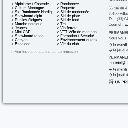
> Alpinisme / Cascade
> Randonnée
> Culture Montagne
> Raquette
56 rue du 4
> Ski Randonnée Nordique
> Ski de randonnée
69100 Ville
> Snowboard alpin
> Ski de piste
Tel : (33) 0
> Publics éloignés
> Ski de fond
> Marche nordique
> Trail
Courriel :
ac
> Jeunes
> Via ferrata
> Mini CAF
> VTT Vélo de montagne
PERMANEN
> Snowboard rando
> Formation / Sécurité
Nous vous a
> Canyon
> Environnement durable
> Escalade
> Vie du club
> le mardi 
> le jeudi 
> Voir les responsables par commission
PERMANE
materiel@cl
> le mardi 
> le jeudi 
🚧
UN PR