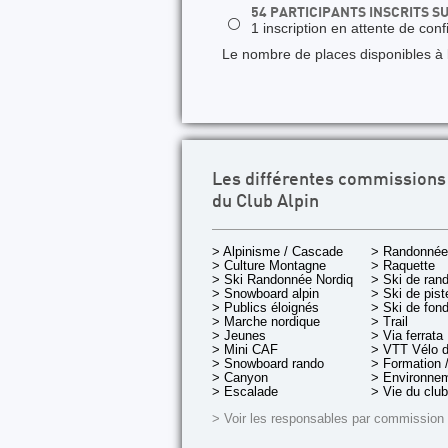
54 PARTICIPANTS INSCRITS S
⚪
1 inscription en attente de conf
Le nombre de places disponibles à la
Les différentes commissions
du Club Alpin
> Alpinisme / Cascade
> Randonnée
> Culture Montagne
> Raquette
> Ski Randonnée Nordique
> Ski de ran
> Snowboard alpin
> Ski de pist
> Publics éloignés
> Ski de fon
> Marche nordique
> Trail
> Jeunes
> Via ferrata
> Mini CAF
> VTT Vélo 
> Snowboard rando
> Formation /
> Canyon
> Environnem
> Escalade
> Vie du club
> Voir les responsables par commission