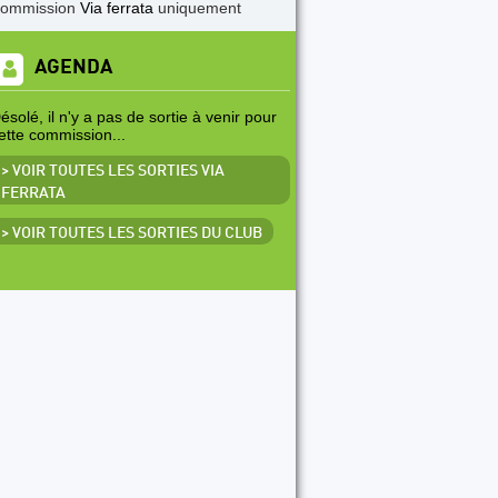
commission
Via ferrata
uniquement
AGENDA
ésolé, il n'y a pas de sortie à venir pour
ette commission...
> VOIR TOUTES LES SORTIES VIA
FERRATA
> VOIR TOUTES LES SORTIES DU CLUB