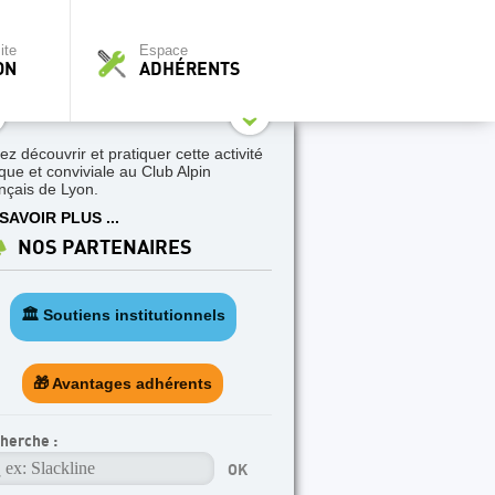
ite
Espace
ON
ADHÉRENTS
ez découvrir et pratiquer cette activité
ique et conviviale au Club Alpin
nçais de Lyon.
SAVOIR PLUS ...
NOS PARTENAIRES
🏛️ Soutiens institutionnels
🎁 Avantages adhérents
herche :