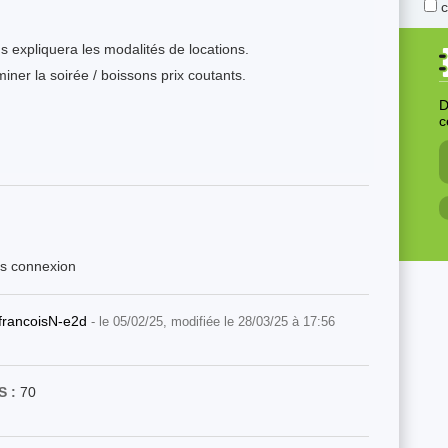
s expliquera les modalités de locations.
iner la soirée / boissons prix coutants.
D
c
ès connexion
francoisN-e2d
- le 05/02/25, modifiée le 28/03/25 à 17:56
 :
70