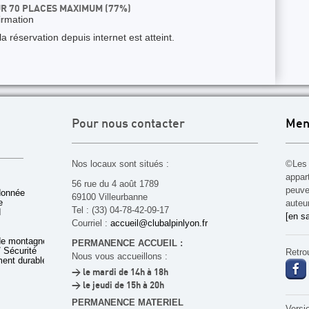
UR 70 PLACES MAXIMUM (77%)
irmation
 réservation depuis internet est atteint.
Pour nous contacter
Men
Nos locaux sont situés :
©Les 
appar
56 rue du 4 août 1789
peuven
donnée
69100 Villeurbanne
e
auteu
Tel : (33) 04-78-42-09-17
d
[en sa
Courriel :
accueil@clubalpinlyon.fr
de montagne
PERMANENCE ACCUEIL :
 Sécurité
Retro
Nous vous accueillons :
ent durable
> le mardi de 14h à 18h
> le jeudi de 15h à 20h
PERMANENCE MATERIEL
Versi