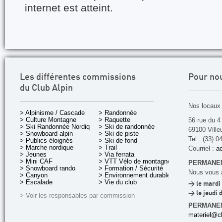
internet est atteint.
Les différentes commissions
Pour no
du Club Alpin
Nos locaux 
> Alpinisme / Cascade
> Randonnée
> Culture Montagne
> Raquette
56 rue du 4
> Ski Randonnée Nordique
> Ski de randonnée
69100 Ville
> Snowboard alpin
> Ski de piste
Tel : (33) 0
> Publics éloignés
> Ski de fond
> Marche nordique
> Trail
Courriel :
ac
> Jeunes
> Via ferrata
> Mini CAF
> VTT Vélo de montagne
PERMANEN
> Snowboard rando
> Formation / Sécurité
Nous vous a
> Canyon
> Environnement durable
> Escalade
> Vie du club
> le mardi 
> le jeudi 
> Voir les responsables par commission
PERMANE
materiel@cl