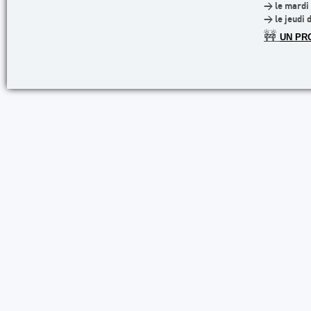
> le mardi 
> le jeudi 
🚧
UN PR