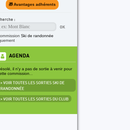
🎁 Avantages adhérents
herche :
commission
Ski de randonnée
quement
AGENDA
ésolé, il n'y a pas de sortie à venir pour
ette commission...
> VOIR TOUTES LES SORTIES SKI DE
RANDONNÉE
> VOIR TOUTES LES SORTIES DU CLUB