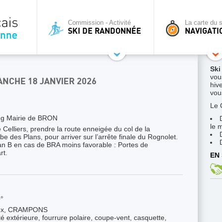
Commission - Activité
La carte du s
SKI DE RANDONNÉE
NAVIGATI
Ski
vou
ANCHE 18 JANVIER 2026
hive
vous
Le 
ng Mairie de BRON
le 
Celliers, prendre la route enneigée du col de la
 des Plans, pour arriver sur l’arrête finale du Rognolet.
lan B en cas de BRA moins favorable : Portes de
rt.
EN 
°
aux, CRAMPONS
é extérieure, fourrure polaire, coupe-vent, casquette,