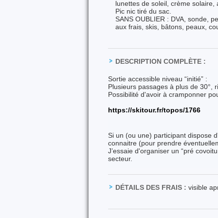
lunettes de soleil, crème solaire,
Pic nic tiré du sac.
SANS OUBLIER : DVA, sonde, pelle
aux frais, skis, bâtons, peaux, c
DESCRIPTION COMPLÈTE :
Sortie accessible niveau “initié” :
Plusieurs passages à plus de 30°, 
Possibilité d'avoir à cramponner pou
https://skitour.fr/topos/1766
Si un (ou une) participant dispose d'
connaitre (pour prendre éventuell
J’essaie d'organiser un “pré covoi
secteur.
DÉTAILS DES FRAIS :
visible a