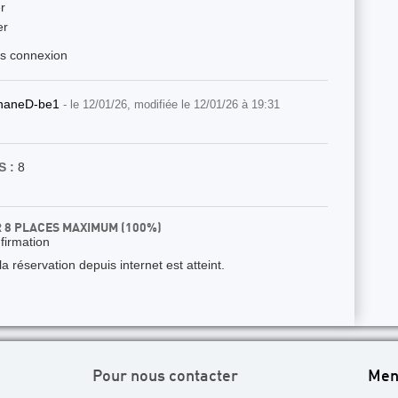
r
er
ès connexion
haneD-be1
- le 12/01/26, modifiée le 12/01/26 à 19:31
 :
8
R 8 PLACES MAXIMUM (100%)
nfirmation
 réservation depuis internet est atteint.
Pour nous contacter
Men