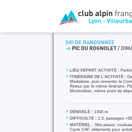
SKI DE RANDONNÉE
>
PIC DU ROGNOLET
/ DIM
LIEU DÉPART ACTIVITÉ :
Parki
ITINÉRAIRE DE L'ACTIVITÉ :
De 
Madeleine, puis remonter la Combe
Retour par le même itinéraire. P
Montmélian, même point de dépa
DÉNIVELÉ :
1300 m
DIFFICULTÉ :
2.3, passages >30
MATÉRIEL :
Skis peaux, coute
Carte CAF, vêtements pour activit