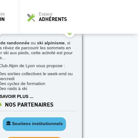
ite
Espace
ON
ADHÉRENTS
 de randonnée
ou
ski alpinisme
, si
s rêvez de parcourir les sommets en
r ski aux pieds, cette activité est pour
...
Club Alpin de Lyon vous propose :
Des sorties collectives le week-end ou
mercredi
Des cycles de formation
Des raids à ski
SAVOIR PLUS ...
NOS PARTENAIRES
🏛️ Soutiens institutionnels