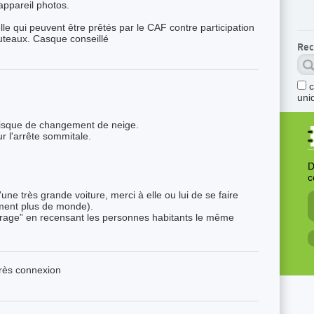
 appareil photos.
 qui peuvent être prêtés par le CAF contre participation
outeaux. Casque conseillé
Rec
uni
risque de changement de neige.
r l'arrête sommitale.
D
c
une très grande voiture, merci à elle ou lui de se faire
ement plus de monde).
turage” en recensant les personnes habitants le même
près connexion