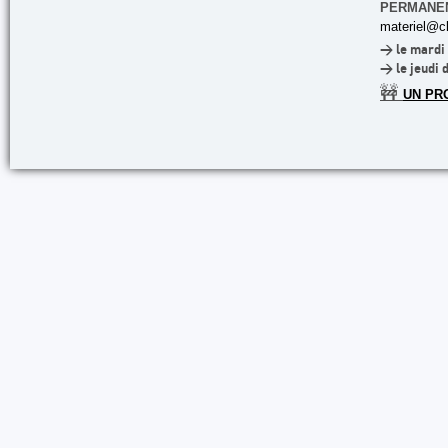
PERMANE
materiel@cl
> le mardi 
> le jeudi 
🚧
UN PR