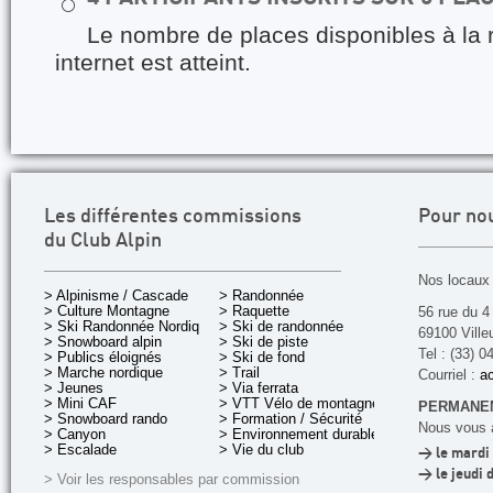
⚪
Le nombre de places disponibles à la 
internet est atteint.
Les différentes commissions
Pour no
du Club Alpin
Nos locaux 
> Alpinisme / Cascade
> Randonnée
> Culture Montagne
> Raquette
56 rue du 4
> Ski Randonnée Nordique
> Ski de randonnée
69100 Ville
> Snowboard alpin
> Ski de piste
Tel : (33) 0
> Publics éloignés
> Ski de fond
> Marche nordique
> Trail
Courriel :
ac
> Jeunes
> Via ferrata
> Mini CAF
> VTT Vélo de montagne
PERMANEN
> Snowboard rando
> Formation / Sécurité
Nous vous a
> Canyon
> Environnement durable
> Escalade
> Vie du club
> le mardi 
> le jeudi 
> Voir les responsables par commission