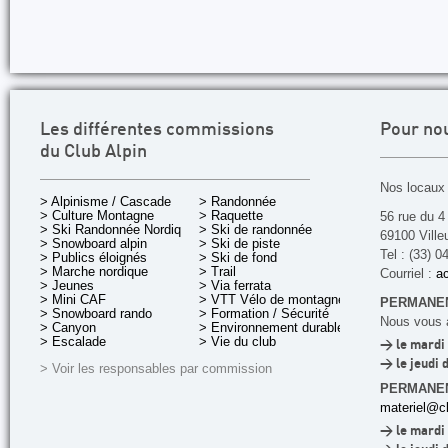
Les différentes commissions
Pour no
du Club Alpin
Nos locaux 
> Alpinisme / Cascade
> Randonnée
> Culture Montagne
> Raquette
56 rue du 4
> Ski Randonnée Nordique
> Ski de randonnée
69100 Ville
> Snowboard alpin
> Ski de piste
Tel : (33) 0
> Publics éloignés
> Ski de fond
> Marche nordique
> Trail
Courriel :
ac
> Jeunes
> Via ferrata
> Mini CAF
> VTT Vélo de montagne
PERMANEN
> Snowboard rando
> Formation / Sécurité
Nous vous a
> Canyon
> Environnement durable
> Escalade
> Vie du club
> le mardi 
> le jeudi 
> Voir les responsables par commission
PERMANE
materiel@cl
> le mardi 