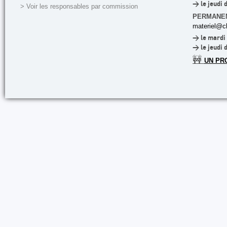
> le jeudi 
> Voir les responsables par commission
PERMANE
materiel@cl
> le mardi 
> le jeudi 
🚧
UN PR