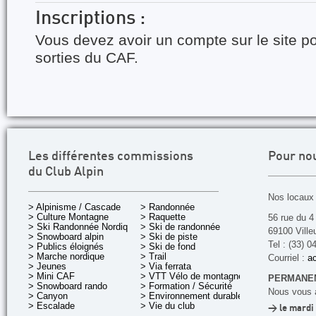
Inscriptions :
Vous devez avoir un compte sur le site po
sorties du CAF.
Les différentes commissions
Pour no
du Club Alpin
Nos locaux 
> Alpinisme / Cascade
> Randonnée
> Culture Montagne
> Raquette
56 rue du 4
> Ski Randonnée Nordique
> Ski de randonnée
69100 Ville
> Snowboard alpin
> Ski de piste
Tel : (33) 0
> Publics éloignés
> Ski de fond
> Marche nordique
> Trail
Courriel :
ac
> Jeunes
> Via ferrata
> Mini CAF
> VTT Vélo de montagne
PERMANEN
> Snowboard rando
> Formation / Sécurité
Nous vous a
> Canyon
> Environnement durable
> Escalade
> Vie du club
> le mardi 