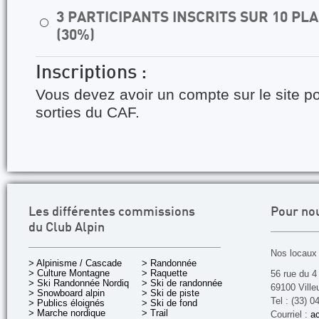
3 PARTICIPANTS INSCRITS SUR 10 P
⚪
(30%)
Inscriptions :
Vous devez avoir un compte sur le site po
sorties du CAF.
Les différentes commissions
Pour no
du Club Alpin
Nos locaux 
> Alpinisme / Cascade
> Randonnée
> Culture Montagne
> Raquette
56 rue du 4
> Ski Randonnée Nordique
> Ski de randonnée
69100 Ville
> Snowboard alpin
> Ski de piste
Tel : (33) 0
> Publics éloignés
> Ski de fond
> Marche nordique
> Trail
Courriel :
ac