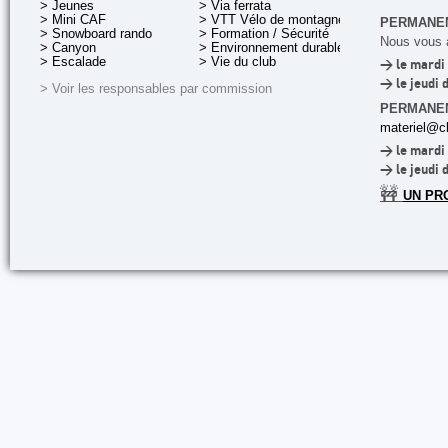
> Jeunes
> Via ferrata
> Mini CAF
> VTT Vélo de montagne
PERMANEN
> Snowboard rando
> Formation / Sécurité
Nous vous a
> Canyon
> Environnement durable
> Escalade
> Vie du club
> le mardi 
> le jeudi 
> Voir les responsables par commission
PERMANE
materiel@cl
> le mardi 
> le jeudi 
🚧
UN PR