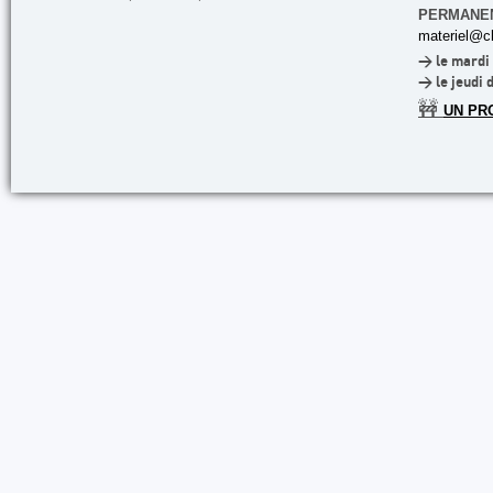
PERMANE
materiel@cl
> le mardi 
> le jeudi 
🚧
UN PR