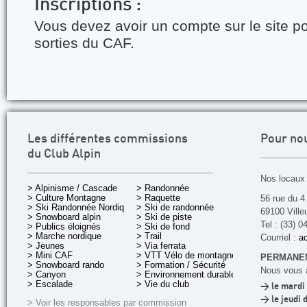
Inscriptions :
Vous devez avoir un compte sur le site po
sorties du CAF.
Les différentes commissions
Pour no
du Club Alpin
Nos locaux 
> Alpinisme / Cascade
> Randonnée
> Culture Montagne
> Raquette
56 rue du 4
> Ski Randonnée Nordique
> Ski de randonnée
69100 Ville
> Snowboard alpin
> Ski de piste
Tel : (33) 0
> Publics éloignés
> Ski de fond
> Marche nordique
> Trail
Courriel :
ac
> Jeunes
> Via ferrata
> Mini CAF
> VTT Vélo de montagne
PERMANEN
> Snowboard rando
> Formation / Sécurité
Nous vous a
> Canyon
> Environnement durable
> Escalade
> Vie du club
> le mardi 
> le jeudi 
> Voir les responsables par commission