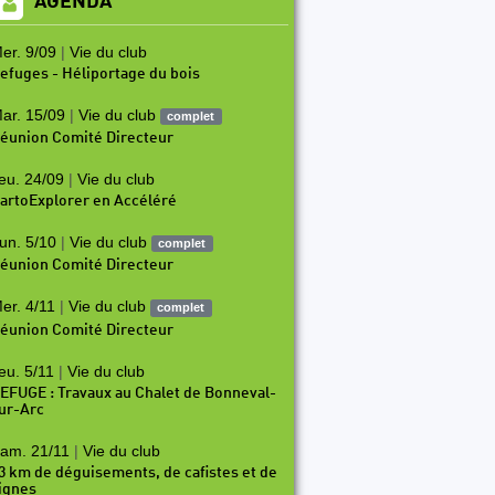
AGENDA
er. 9/09
|
Vie du club
efuges - Héliportage du bois
ar. 15/09
|
Vie du club
complet
éunion Comité Directeur
eu. 24/09
|
Vie du club
artoExplorer en Accéléré
un. 5/10
|
Vie du club
complet
éunion Comité Directeur
er. 4/11
|
Vie du club
complet
éunion Comité Directeur
eu. 5/11
|
Vie du club
EFUGE : Travaux au Chalet de Bonneval-
ur-Arc
am. 21/11
|
Vie du club
3 km de déguisements, de cafistes et de
ignes