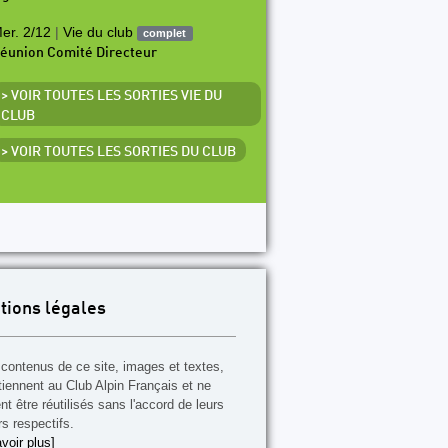
er. 2/12
|
Vie du club
complet
éunion Comité Directeur
> VOIR TOUTES LES SORTIES VIE DU
CLUB
> VOIR TOUTES LES SORTIES DU CLUB
tions légales
contenus de ce site, images et textes,
tiennent au Club Alpin Français et ne
t être réutilisés sans l'accord de leurs
rs respectifs.
voir plus]