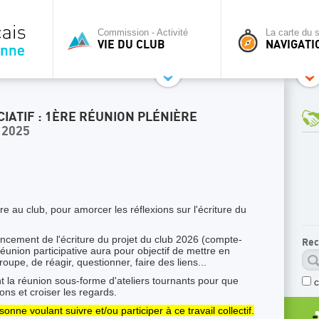
Commission - Activité
La carte du s
VIE DU CLUB
NAVIGATI
IATIF : 1ÈRE RÉUNION PLÉNIÈRE
 2025
e au club, pour amorcer les réflexions sur l'écriture du
lancement de l'écriture du projet du club 2026 (compte-
Rec
 réunion participative aura pour objectif de mettre en
pe, de réagir, questionner, faire des liens...
nt la réunion sous-forme d'ateliers tournants pour que
ns et croiser les regards.
onne voulant suivre et/ou participer à ce travail collectif.