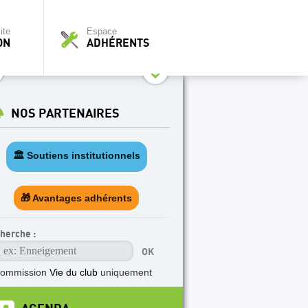
ite
Espace
ON
ADHÉRENTS
NOS PARTENAIRES
🏛️ Soutiens institutionnels
🎁 Avantages adhérents
herche :
commission
Vie du club
uniquement