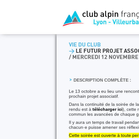
VIE DU CLUB
>
LE FUTUR PROJET ASSOC
/ MERCREDI 12 NOVEMBRE
DESCRIPTION COMPLÈTE :
Le 13 octobre a eu lieu une rencontr
prochain projet associatif.
Dans la continuité de la soirée de 
rendu est à
télécharger ici
), cette
commun les avancées de chaque grou
Il y aura un temps de travail penda
chacun·e puisse amener ses réflexio
Cette soirée est ouverte à toute pers