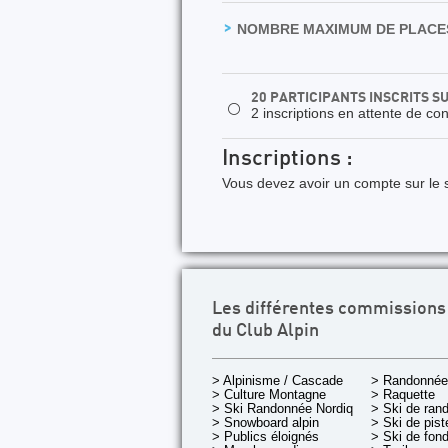
NOMBRE MAXIMUM DE PLACES
20 PARTICIPANTS INSCRITS S
⚪
2 inscriptions en attente de co
Inscriptions :
Vous devez avoir un compte sur le s
Les différentes commissions
du Club Alpin
> Alpinisme / Cascade
> Randonnée
> Culture Montagne
> Raquette
> Ski Randonnée Nordique
> Ski de ran
> Snowboard alpin
> Ski de pist
> Publics éloignés
> Ski de fon