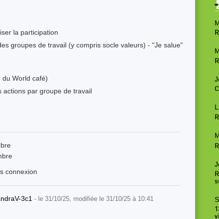
M
iser la participation
R
s groupes de travail (y compris socle valeurs) - "Je salue"
M
R
e du World café)
J
C
 actions par groupe de travail
L
R
M
mbre
R
mbre
J
ès connexion
R
s
andraV-3c1
- le 31/10/25, modifiée le 31/10/25 à 10:41
S
1
v