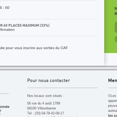
 :
60
M
R
UR 60 PLACES MAXIMUM (33%)
nfirmation
ite pour vous inscrire aux sorties du CAF.
Pour nous contacter
Men
Nos locaux sont situés :
©Les 
appar
56 rue du 4 août 1789
peuven
donnée
69100 Villeurbanne
e
auteu
Tel : (33) 04-78-42-09-17
d
[en sa