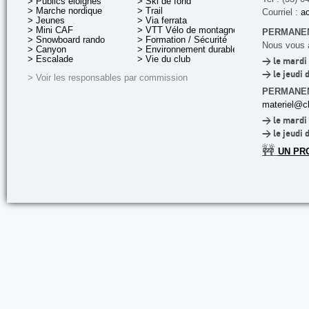
> Publics éloignés
> Ski de fond
> Marche nordique
> Trail
Courriel :
ac
> Jeunes
> Via ferrata
> Mini CAF
> VTT Vélo de montagne
PERMANEN
> Snowboard rando
> Formation / Sécurité
Nous vous a
> Canyon
> Environnement durable
> Escalade
> Vie du club
> le mardi 
> le jeudi 
> Voir les responsables par commission
PERMANE
materiel@cl
> le mardi 
> le jeudi 
🚧
UN PR