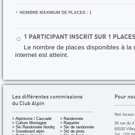
NOMBRE MAXIMUM DE PLACES :
1
1 PARTICIPANT INSCRIT SUR 1 PLACE
⚪
Le nombre de places disponibles à la 
internet est atteint.
Les différentes commissions
Pour no
du Club Alpin
Nos locaux 
> Alpinisme / Cascade
> Randonnée
> Culture Montagne
> Raquette
56 rue du 4
> Ski Randonnée Nordique
> Ski de randonnée
69100 Ville
> Snowboard alpin
> Ski de piste
Tel : (33) 0