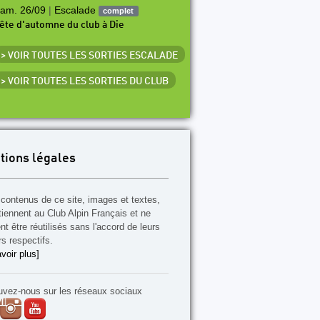
am. 26/09
|
Escalade
complet
ête d'automne du club à Die
> VOIR TOUTES LES SORTIES ESCALADE
> VOIR TOUTES LES SORTIES DU CLUB
tions légales
contenus de ce site, images et textes,
tiennent au Club Alpin Français et ne
t être réutilisés sans l'accord de leurs
rs respectifs.
voir plus]
uvez-nous sur les réseaux sociaux