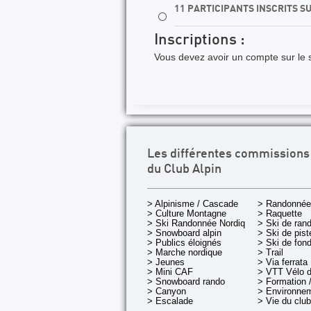
11 PARTICIPANTS INSCRITS S
⚪
Inscriptions :
Vous devez avoir un compte sur le s
Les différentes commissions
du Club Alpin
> Alpinisme / Cascade
> Randonnée
> Culture Montagne
> Raquette
> Ski Randonnée Nordique
> Ski de ran
> Snowboard alpin
> Ski de pist
> Publics éloignés
> Ski de fon
> Marche nordique
> Trail
> Jeunes
> Via ferrata
> Mini CAF
> VTT Vélo 
> Snowboard rando
> Formation /
> Canyon
> Environnem
> Escalade
> Vie du club