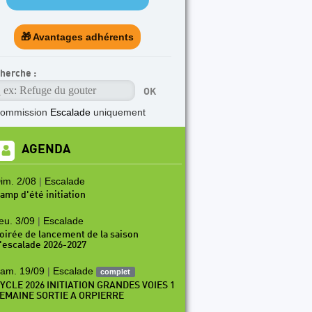
🎁 Avantages adhérents
herche :
commission
Escalade
uniquement
AGENDA
im. 2/08
|
Escalade
amp d'été initiation
eu. 3/09
|
Escalade
oirée de lancement de la saison
'escalade 2026-2027
am. 19/09
|
Escalade
complet
YCLE 2026 INITIATION GRANDES VOIES 1
EMAINE SORTIE A ORPIERRE