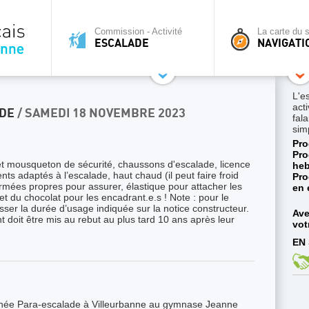
Commission - Activité
La carte du s
ESCALADE
NAVIGATI
L'e
acti
ADE
/ SAMEDI 18 NOVEMBRE 2023
fal
sim
Pro
Pro
et mousqueton de sécurité, chaussons d'escalade, licence
heb
ts adaptés à l’escalade, haut chaud (il peut faire froid
Pro
mées propres pour assurer, élastique pour attacher les
en 
 du chocolat pour les encadrant.e.s ! Note : pour le
sser la durée d’usage indiquée sur la notice constructeur.
Ave
 doit être mis au rebut au plus tard 10 ans après leur
vot
EN 
rnée Para-escalade à Villeurbanne au gymnase Jeanne