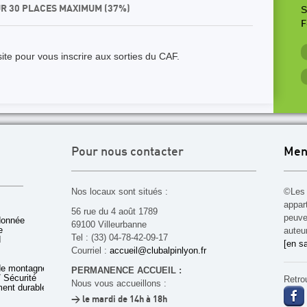
UR 30 PLACES MAXIMUM (37%)
S
F
ite pour vous inscrire aux sorties du CAF.
Pour nous contacter
Men
Nos locaux sont situés :
©Les 
appar
56 rue du 4 août 1789
peuven
donnée
69100 Villeurbanne
e
auteu
Tel : (33) 04-78-42-09-17
d
[en sa
Courriel :
accueil@clubalpinlyon.fr
de montagne
PERMANENCE ACCUEIL :
 Sécurité
Retro
Nous vous accueillons :
ent durable
> le mardi de 14h à 18h