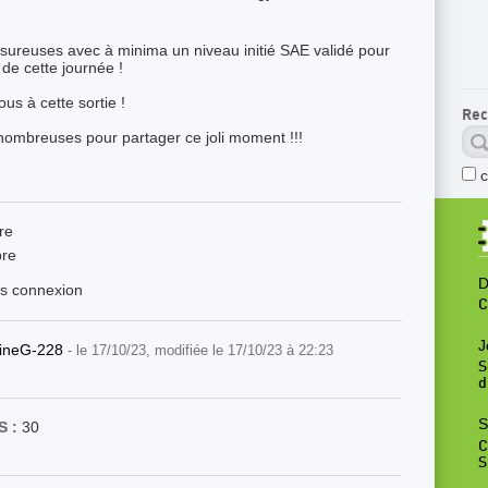
sureuses avec à minima un niveau initié SAE validé pour
 de cette journée !
ous à cette sortie !
Rec
ombreuses pour partager ce joli moment !!!
re
re
D
ès connexion
C
J
ineG-228
- le 17/10/23, modifiée le 17/10/23 à 22:23
S
d
S
 :
30
C
S