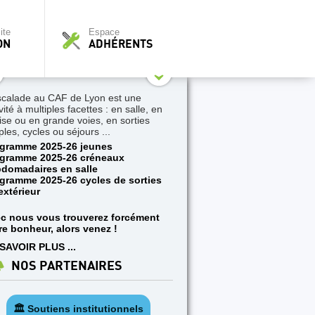
ite
Espace
ON
ADHÉRENTS
scalade au CAF de Lyon est une
vité à multiples facettes : en salle, en
aise ou en grande voies, en sorties
ples, cycles ou séjours ...
gramme 2025-26 jeunes
gramme 2025-26 créneaux
domadaires en salle
gramme 2025-26 cycles de sorties
extérieur
c nous vous trouverez forcément
re bonheur, alors venez !
SAVOIR PLUS ...
NOS PARTENAIRES
🏛️ Soutiens institutionnels